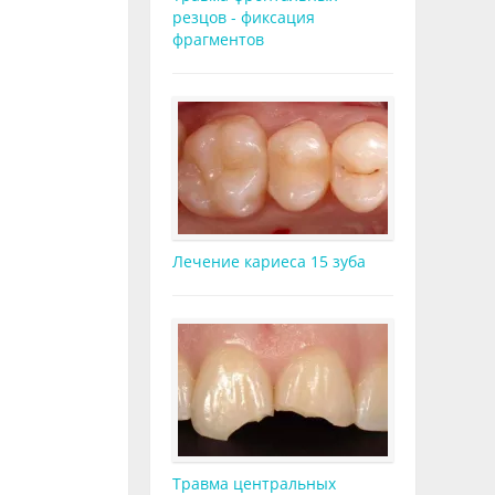
резцов - фиксация
фрагментов
Лечение кариеса 15 зуба
Травма центральных