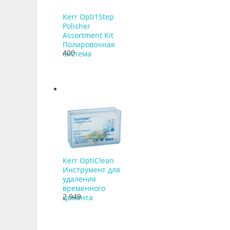
Kerr Opti1Step
Polisher
Assortment Kit
Полировочная
400
система
Kerr OptiСlean
Инструмент для
удаления
временного
2 949
цемента