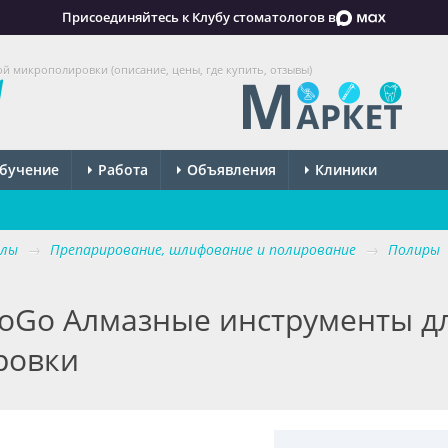
Присоединяйтесь к Клубу стоматологов в
ой микрополировки (описание, цены, где купить, отзывы)
бучение
Работа
Объявления
Клиники
алы
→
Препарирование, шлифование и полирование
→
Полиры
 PoGo Алмазные инструменты д
ровки