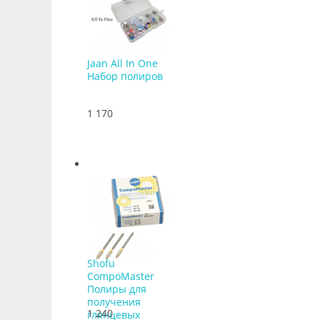
Jaan All In One
Набор полиров
1 170
Shofu
CompoMaster
Полиры для
получения
1 240
глянцевых