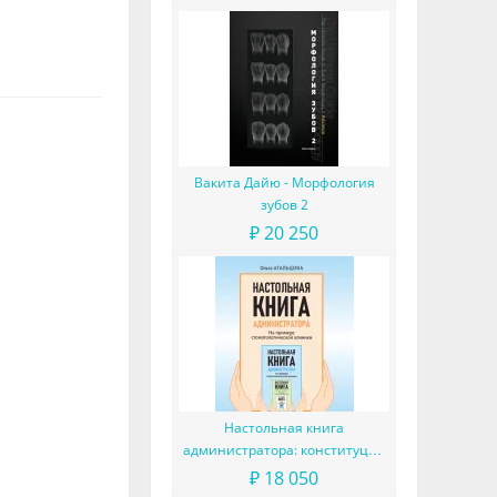
Вакита Дайю - Морфология
зубов 2
₽ 20 250
Настольная книга
администратора: конституция
вашего ресепшена
₽ 18 050