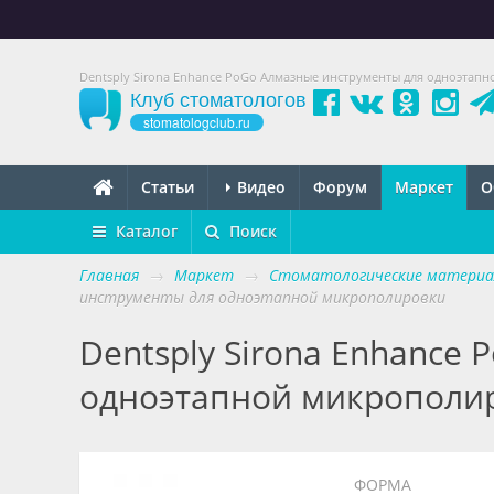
Dentsply Sirona Enhance PoGo Алмазные инструменты для одноэтапн
Клуб стоматологов
stomatologclub.ru
Статьи
Видео
Форум
Маркет
О
Каталог
Поиск
Главная
→
Маркет
→
Стоматологические матери
инструменты для одноэтапной микрополировки
Dentsply Sirona Enhance
одноэтапной микрополи
ФОРМА