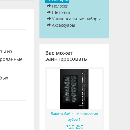
Полоски
Щеточки
Универсальные наборы
Аксессуары
ты из
Вас может
заинтересовать
ированные
юбых
Вакита Дайю - Морфология
зубов 1
₽ 20 250