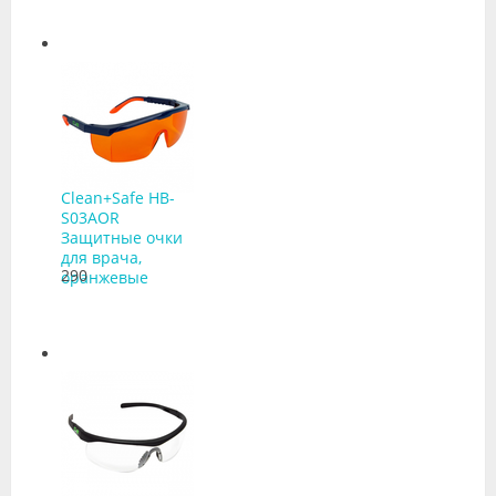
Clean+Safe HB-
S03AOR
Защитные очки
для врача,
290
оранжевые