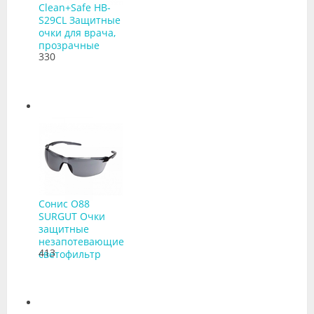
Clean+Safe HB-
S29CL Защитные
очки для врача,
прозрачные
330
Сонис O88
SURGUT Очки
защитные
незапотевающие
413
светофильтр