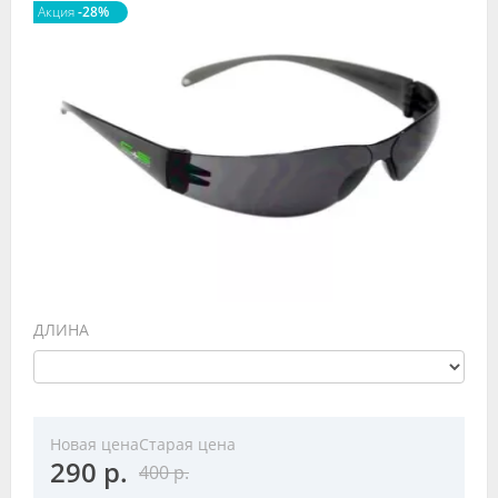
Акция
-28%
Видео
Форум
Клиники
Специалисты
Галерея
Блоги
Лаборатории
ДЛИНА
Новая цена
Старая цена
290 р.
400 р.