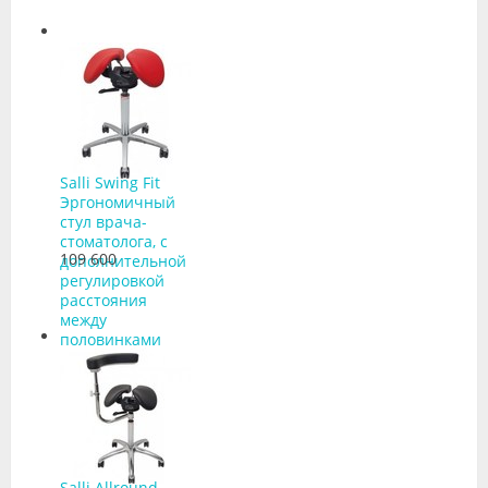
Salli Swing Fit
Эргономичный
стул врача-
стоматолога, с
109 600
дополнительной
регулировкой
расстояния
между
половинками
сиденья
Salli Allround