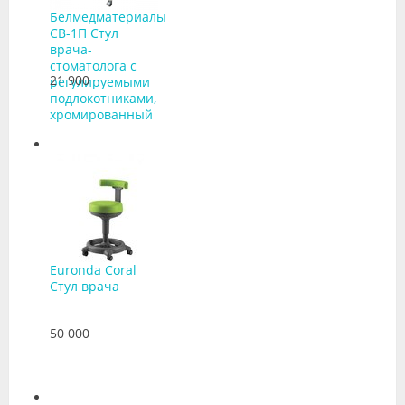
Белмедматериалы
СВ-1П Стул
врача-
стоматолога с
21 900
регулируемыми
подлокотниками,
хромированный
Euronda Coral
Стул врача
50 000