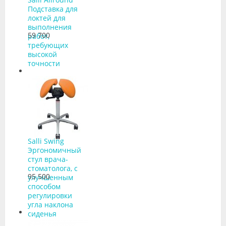
Подставка для
локтей для
выполнения
59 700
работ,
требующих
высокой
точности
Salli Swing
Эргономичный
стул врача-
стоматолога, с
95 500
улучшенным
способом
регулировки
угла наклона
сиденья