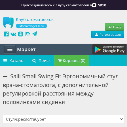
Присоединяйтесь к Клубу стоматологов в
Клуб стоматологов
stomatologclub.ru
Вход
Регистрация
Маркет
Статьи
Каталог
Поиск
Корзина (0)
Маркет
Salli Small Swing Fit Эргономичный стул
врача-стоматолога, с дополнительной
Обучение
регулировкой расстояния между
Вакансии
половинками сиденья
Резюме
Объявления