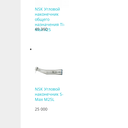
NSK Угловой
наконечник
общего
назначения Ti-
49 360
Max X25
NSK Угловой
наконечник S-
Max M25L
25 000