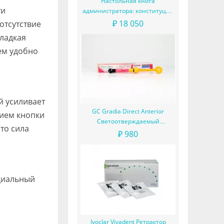
Настольная книга
ти
администратора: конституция
вашего ресепшена
₽ 18 050
отсутствие
ладкая
ем удобно
й усиливает
GC Gradia Direct Anterior
тием кнопки
Светоотверждаемый
то сила
микрофильный гибридный
₽ 980
композит
ециальный
Ivoclar Vivadent Ретрактор