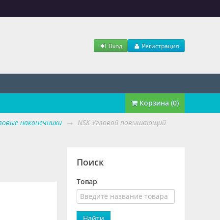
Вход
Регистрация
Корзина (0)
ловые наконечники
→
NSK Угловой повышающий
Поиск
Товар
Найти