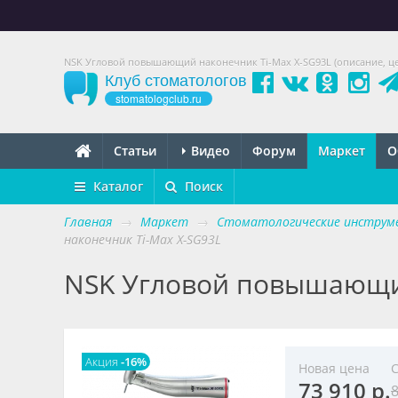
NSK Угловой повышающий наконечник Ti-Max X-SG93L (описание, цен
Клуб стоматологов
stomatologclub.ru
Статьи
Видео
Форум
Маркет
О
Каталог
Поиск
Главная
→
Маркет
→
Стоматологические инстру
наконечник Ti-Max X-SG93L
NSK Угловой повышающий
Акция
-16%
Новая цена
С
73 910 р.
8