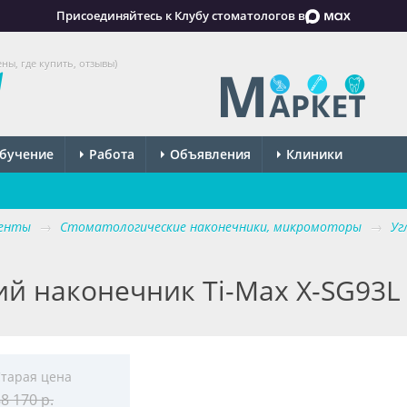
Присоединяйтесь к Клубу стоматологов в
ы, где купить, отзывы)
бучение
Работа
Объявления
Клиники
менты
→
Стоматологические наконечники, микромоторы
→
Уг
 наконечник Ti-Max X-SG93L
тарая цена
8 170 р.