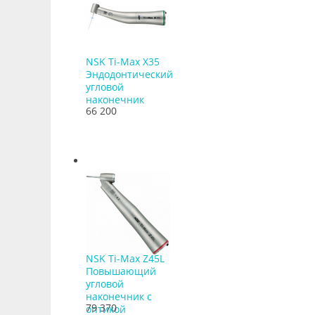
NSK Ti-Max X35
Эндодонтический
угловой
наконечник
66 200
NSK Ti-Max Z45L
Повышающий
угловой
наконечник с
79 370
оптикой