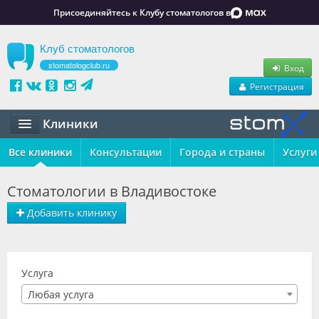
Присоединяйтесь к Клубу стоматологов в
Клуб стоматологов
stomatologclub.ru
Вход
Регистрация
Клиники
Все клиники
Статьи
Консультации
Города и страны
Услуги
Маркет
Стоматологии в Владивостоке
Обучение
Добавить клинику
Вакансии
Резюме
Услуга
Любая услуга
Объявления