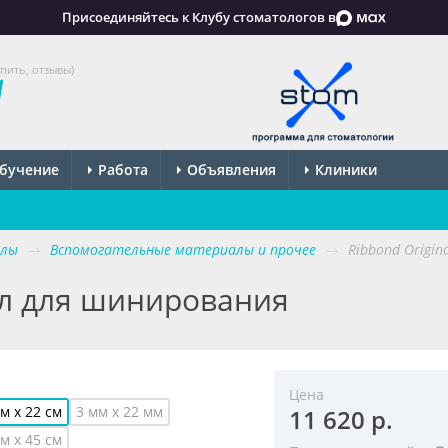
Присоединяйтесь к Клубу стоматологов в
пить, отзывы)
бучение
Работа
Объявления
Клиники
алы
→
Вспомогательные материалы и прочее
→
Ribbond Origi
ал для шинирования
Цена
м х 22 см
3 мм х 22 мм
11 620 р.
м x 45 см