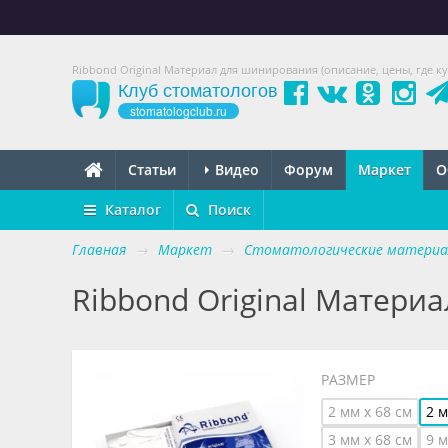
Ribbond Original Материал для шинирования (описание, цены, где ку
Клуб стоматологов
stomatologclub.ru
Статьи
Видео
Форум
Маркет
О
Каталог
Поиск
Главная
→
Маркет
→
Стоматологические матери
Ribbond Original Матери
РАЗМЕР
2 мм х 68 см
2 м
3 мм x 68 см
9 м