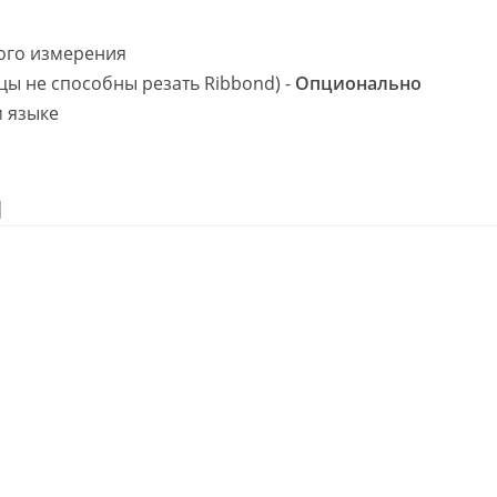
ого измерения
 не способны резать Ribbond) -
Опционально
м языке
И