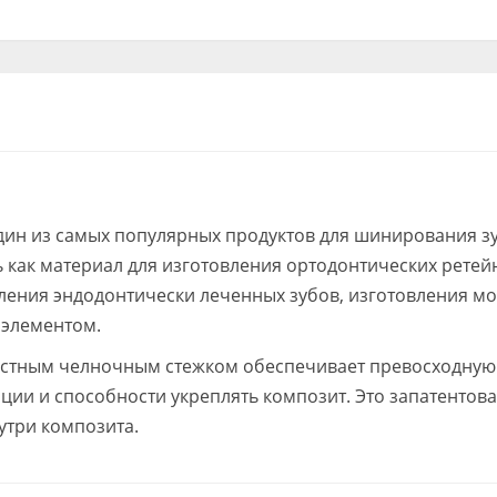
один из самых популярных продуктов для шинирования з
ь как материал для изготовления ортодонтических ретей
ения эндодонтически леченных зубов, изготовления мо
 элементом.
естным челночным стежком обеспечивает превосходную 
ии и способности укреплять композит. Это запатентов
утри композита.