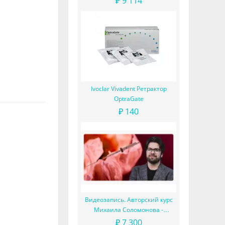
₽ 9 114
Ivoclar Vivadent Ретрактор
OptraGate
₽ 140
Видеозапись. Авторский курс
Михаила Соломонова -
Сложные случаи в эндодонтии
₽ 7 300