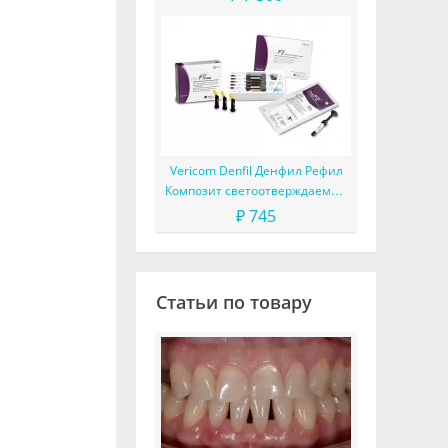
Vericom Denfil Денфил Рефил
Композит светоотверждаемый
материал
₽ 745
Статьи по товару