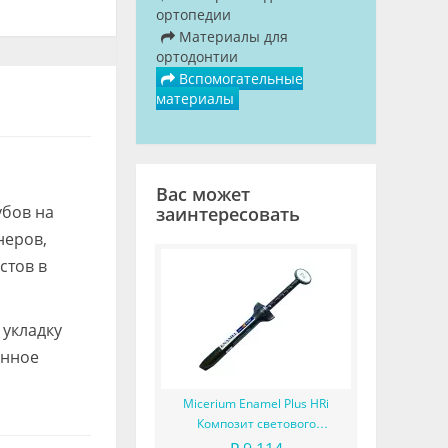
ортопедии
Материалы для
ортодонтии
Вспомогательные
материалы
Вас может
убов на
заинтересовать
неров,
стов в
укладку
анное
Micerium Enamel Plus HRi
Композит светового
отверждения в шприце