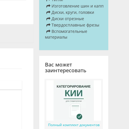
Изготовление шин и капп
Диски, круги, головки
Диски отрезные
Твердосплавные фрезы
Вспомогательные
материалы
Вас может
заинтересовать
Полный комплект документов