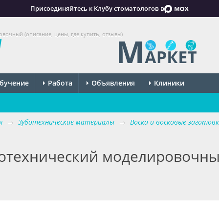
Присоединяйтесь к Клубу стоматологов в
очный (описание, цены, где купить, отзывы)
бучение
Работа
Объявления
Клиники
я
→
Зуботехнические материалы
→
Воска и восковые заготов
ботехнический моделировочн