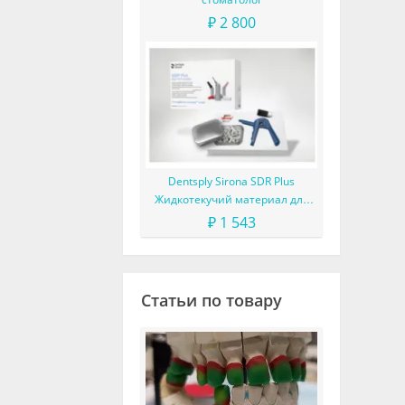
₽ 2 800
Dentsply Sirona SDR Plus
Жидкотекучий материал для
жевательных зубов
₽ 1 543
Статьи по товару