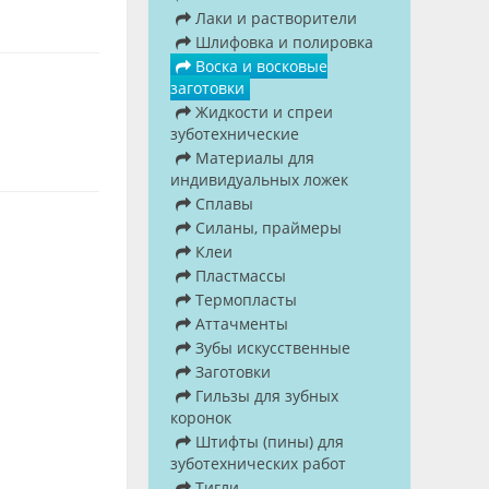
Лаки и растворители
Шлифовка и полировка
Воска и восковые
заготовки
Жидкости и спреи
зуботехнические
Материалы для
индивидуальных ложек
Сплавы
Силаны, праймеры
Клеи
Пластмассы
Термопласты
Аттачменты
Зубы искусственные
Заготовки
Гильзы для зубных
коронок
Штифты (пины) для
зуботехнических работ
Тигли