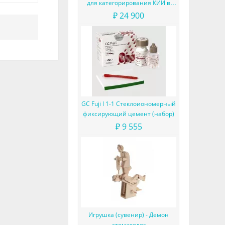
для категорирования КИИ в
частной стоматологии (с
₽ 24 900
готовыми формулировками
расчётов критериев и
моделированием угроз)
GC Fuji I 1-1 Стеклоиономерный
фиксирующий цемент (набор)
₽ 9 555
Игрушка (сувенир) - Демон
стоматолог