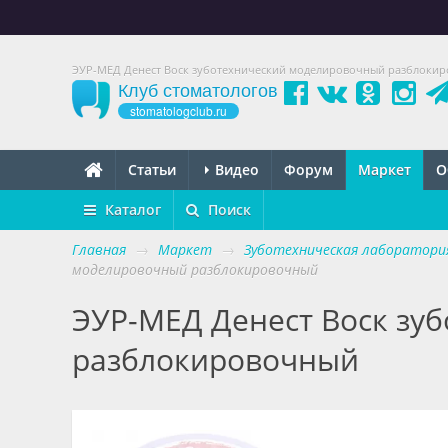
ЭУР-МЕД Денест Воск зуботехнический моделировочный разблокиров
Клуб стоматологов
stomatologclub.ru
Статьи
Видео
Форум
Маркет
О
Каталог
Поиск
Главная
→
Маркет
→
Зуботехническая лаборатори
моделировочный разблокировочный
ЭУР-МЕД Денест Воск зу
разблокировочный