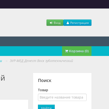
Вход
Регистрация
Корзина (0)
ки
→
ЭУР-МЕД Денест Воск зуботехнический
ый
Поиск
Товар
Найти