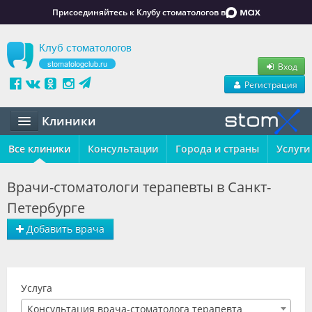
Присоединяйтесь к Клубу стоматологов в
Клуб стоматологов
stomatologclub.ru
Вход
Регистрация
Клиники
Все клиники
Статьи
Консультации
Города и страны
Услуги
Маркет
Врачи-стоматологи терапевты в Санкт-
Петербурге
Обучение
Добавить врача
Вакансии
Резюме
Услуга
Объявления
Консультация врача-стоматолога терапевта