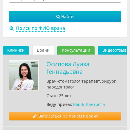
Видео
Найти
Форум
Поиск по ФИО врача
Клиники
Специалисты
Клиники
Врачи
Консультации
Видеоотзывы
Галерея
Осипова Луиза
Блоги
Геннадьевна
Лаборатории
Врач-стоматолог терапевт, хирург,
пародонтолог
Стаж:
25 лет
Веду прием:
ВашЪ ДантистЪ
Записаться на прием к врачу