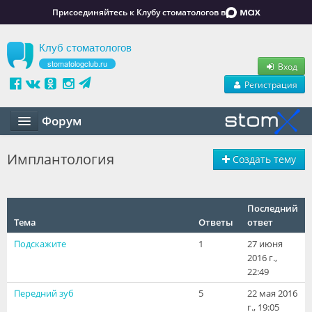
Присоединяйтесь к Клубу стоматологов в
Клуб стоматологов
stomatologclub.ru
Вход
Регистрация
Форум
Статьи
Имплантология
Создать тему
Маркет
Обучение
Последний
Тема
Ответы
ответ
Вакансии
Подскажите
1
27 июня
2016 г.,
Резюме
22:49
Передний зуб
5
22 мая 2016
Объявления
г., 19:05