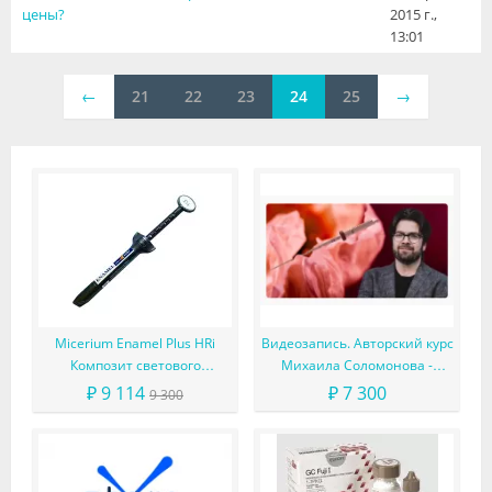
цены?
2015 г.,
13:01
←
21
22
23
24
25
→
Micerium Enamel Plus HRi
Видеозапись. Авторский курс
Композит светового
Михаила Соломонова -
отверждения в шприце
Сложные случаи в
₽ 9 114
₽ 7 300
9 300
эндодонтии