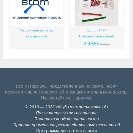
Частичная оплата,
GC Fuji I 1-1
повышение
Стеклоиономерный
производительности и
фиксирующий цемент
₽ 9 555
9 750
улучшения
(набор)
Все материалы, представленные на сайте, носят
исключительно справочный и ознакомительный характер.
Посоветуйтесь с врачом.
©
2010
— 2026
«
Клуб стоматологов
»
16+
Пользовательское соглашение
Политика конфиденциальности
Правила применения рекомендательных технологий
Программа для стоматологии