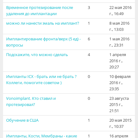
Видео
Временное протезирование после
3
22 мая 2016
удаления до имплантации
г., 16:49
Форум
можно ли нанести эмаль на имплант?
1
8 мая 2016
г., 13:03
Клиники
Имплантирование фронта/верх (5 ед) -
6
1 мая 2016
Специалисты
вопросы
г., 23:31
Подскажите, что можно сделать
4
1 апреля
Галерея
2016 г.,
20:27
Блоги
Импланты ICX - брать или не брать ?
0
10 февраля
Коллеги, помогите советом )
2016 г.,
Лаборатории
23:35
Vonoimplant. Кто ставил и
0
23 августа
протезировал?
2015 г.,
21:51
Обучение в США
1
20 мая 2015
г., 10:37
Импланты, Кости, Мембраны - какие
1
16 апреля