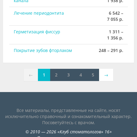
канала
1 938 р.
Лечение периодонтита
6 542 –
7 055 р.
Герметизация фиссур
1 311 –
1 356 р.
Покрытие зубов фторлаком
248 – 291 р.
←
1
2
3
4
5
→
Все материалы, представленные на сайте, носят
исключительно справочный и ознакомительный характер.
Посоветуйтесь с врачом.
©
2010
— 2026
«
Клуб стоматологов
»
16+