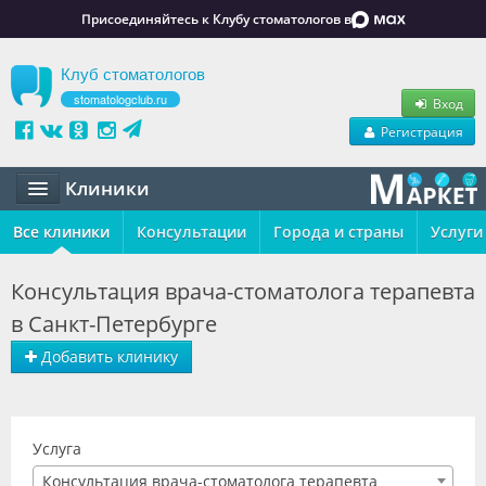
Присоединяйтесь к Клубу стоматологов в
Клуб стоматологов
stomatologclub.ru
Вход
Регистрация
Клиники
Все клиники
Статьи
Консультации
Города и страны
Услуги
Маркет
Консультация врача-стоматолога терапевта
в Санкт-Петербурге
Обучение
Добавить клинику
Вакансии
Резюме
Услуга
Объявления
Консультация врача-стоматолога терапевта