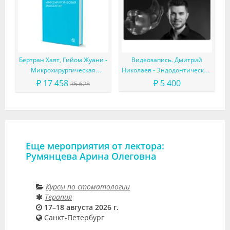
Бертран Хаят, Гийом Жуани -
Видеозапись. Дмитрий
Микрохирургическая
Николаев - Эндодонтический
эндодонтия
доступ: от простого к
₽ 17 458
₽ 5 400
35 628
сложному
Еще мероприятия от лектора:
Румянцева Арина Олеговна
Курсы по стоматологии
Терапия
17–18 августа 2026 г.
Санкт-Петербург