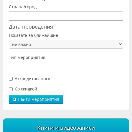
Видео
Страна/город
Форум
Дата проведения
Клиники
Показать за ближайшие
Специалисты
Галерея
Тип мероприятия
Блоги
Аккредитованные
Лаборатории
Со скидкой
Найти мероприятия
Книги и видеозаписи