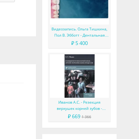
Видеозапись. Ольга Тишкина,
Пол В. Эбботт - Дентальная
травма без драмы
₽ 5 400
Иванов А.С. - Резекция
верхушек корней зубов -
лечение периапикальных
₽ 669
1 366
процессов: учебное пособие