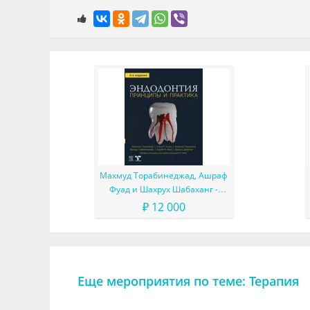
Махмуд Торабинеджад, Ашраф
Фуад и Шахрух Шабаханг -
Эндодонтия. Принципы и
₽ 12 000
практика, 6-е издание
Еще мероприятия по теме: Терапия