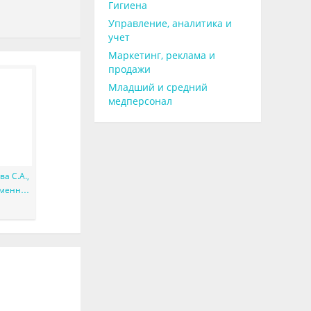
Гигиена
Управление, аналитика и
учет
Маркетинг, реклама и
продажи
Младший и средний
медперсонал
а С.А.,
ременные
ского
х форм
ическое
ским