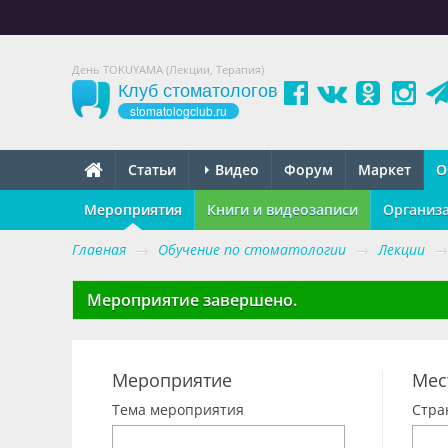
День TOKUYAMA (Лекции, Терапия)
Клуб стоматологов
stomatologclub.ru
Статьи
Видео
Форум
Маркет
О
Мероприятия
Книги и видеозаписи
Организ
Главная
→
Обучение по стоматологии
→
Лекции
→
Мероприятие завершено.
Мероприятие
Мес
Тема мероприятия
Стра