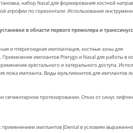
становка, набор Nasal для формирования костной напр
й атрофии по горизонтали. Использование инструмено
установки в области первого премоляра и транссинус
ная и птеригоидная имплантация, костные зоны для
. Применение имплантов Pterygo и Nasal для работы в 
применение крестального и латерального доступа. Испо
ия ложа импланта. Виды мультиюнитов для имплантов л
ри сегментарном протезировании. Отказ от синус лифтин
с применением имплантов JDental в условиях выраженн