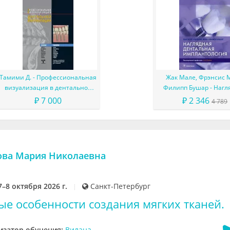
Тамими Д. - Профессиональная
Жак Мале, Фрэнсис 
визуализация в дентальной
Филипп Бушар - Нагл
имплантации
дентальная имплант
₽ 7 000
₽ 2 346
4 789
кова Мария Николаевна
7–8 октября 2026 г.
Санкт-Петербург
ые особенности создания мягких тканей.
изатор обучения:
Вилана