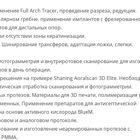
ение Full Arch Tracer, проведение разреза, редукция.
олярном гребне. применение имплантов с фрезерованн
ов для дистальных опор.
и отсутствии зоны кератинизации.
 Шинирование трансферов, адаптация ложки, слепки.
отограмметрия и внутриротовое сканирование для изг
ов в день операции.
 решения на примере Shaning Aoralscan 3D Elite. Необх
ктическая отработка сканирования и фотограмметрии.
х протезов. Материалы для 3D печати, полимеризация в
еменных. Применение препаратов для антисептической
а основе активного кислорода BlueM.
ровом и аналоговом протоколе.
ование и изготовление неармированных протезов с
з РММА.