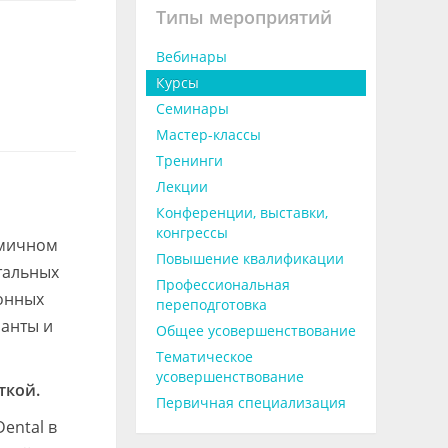
Типы мероприятий
Вебинары
Курсы
Семинары
Мастер-классы
Тренинги
Лекции
Конференции, выставки,
конгрессы
омичном
Повышение квалификации
тальных
Профессиональная
онных
переподготовка
ланты и
Общее усовершенствование
Тематическое
усовершенствование
ткой.
Первичная специализация
ental в