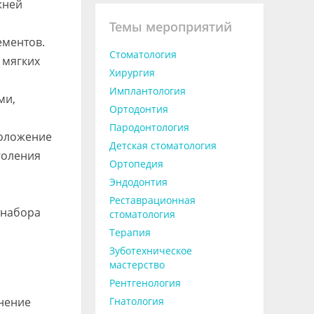
жней
Темы мероприятий
ементов.
Стоматология
 мягких
Хирургия
Имплантология
ми,
Ортодонтия
Пародонтология
положение
Детская стоматология
голения
Ортопедия
Эндодонтия
Реставрационная
 набора
стоматология
Терапия
Зуботехническое
мастерство
Рентгенология
енение
Гнатология