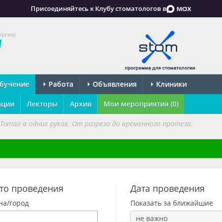
Присоединяйтесь к Клубу стоматологов в
ургия)
бучение
Работа
Объявления
Клиники
ации
Лекторы
Архив
Мои мероприятия (0)
Тотал в одних руках. От разреза до временного протеза.
то проведения
Дата проведения
на/город
Показать за ближайшие