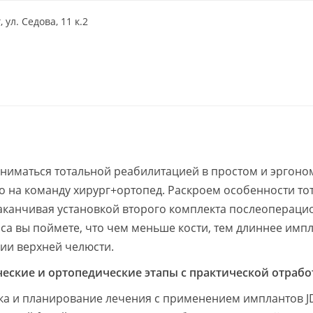
 ул. Седова, 11 к.2
ниматься тотальной реабилитацией в простом и эргон
о на команду хирург+ортопед. Раскроем особенности то
аканчивая установкой второго комплекта послеопераци
рса вы поймете, что чем меньше кости, тем длиннее имп
ии верхней челюсти.
ческие и ортопедические этапы с практической отрабо
ка и планирование лечения с применением имплантов JD