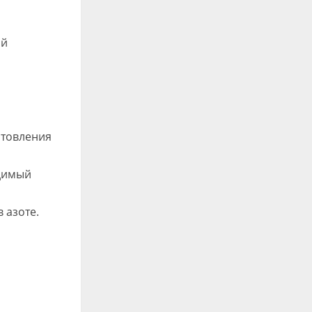
ой
отовления
одимый
 азоте.