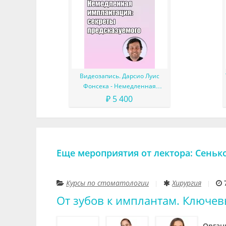
Видеозапись. Дарсио Луис
Фонсека - Немедленная
имплантация: секреты
₽ 5 400
предсказуемого лечения
Еще мероприятия от лектора: Сень
Курсы по стоматологии
Хирургия
От зубов к имплантам. Ключев
Орган