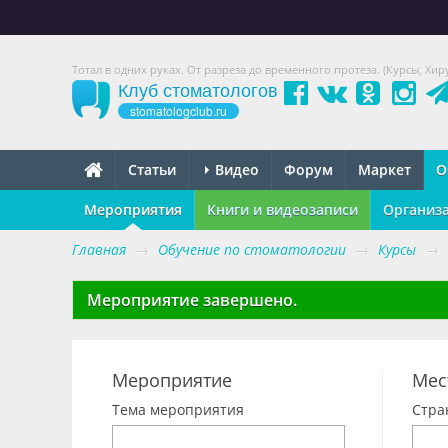
Тотал в одних руках. От разреза до временного протеза. (Курсы, Хир
Клуб стоматологов
stomatologclub.ru
Статьи
Видео
Форум
Маркет
О
Мероприятия
Книги и видеозаписи
Организ
Главная
→
Обучение по стоматологии
→
Курсы
→
Мероприятие завершено.
Мероприятие
Мес
Тема мероприятия
Стра