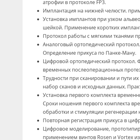
атрофии в протоколе FP3.
Имплантация на нижней челюсти. примен
Установка имплантов при узком альве
шейкой. Применение коротких имплант
Протокол работы с мягкими тканями пр
Аналоговый ортопедический протокол.
Определение прикуса по Панке-Ману.
Цифровой ортопедический протокол. Ф
временных послеоперационных протез
Трудности при сканировании и пути их
набор сканов и исходных данных. Пра
Установка первого комплекта временны
Сроки ношения первого комплекта вр
обработки и стимуляции регенерации н
Повторная регистрация прикуса в циф
Цифровое моделирование, прототипир
применением винтов Rosen и Vortex и