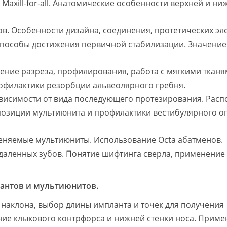
Maxill-for-all. Анатомические особенности верхней и ни
в. Особенности дизайна, соединения, протетических эл
 способы достижения первичной стабилизации. Значение
дение разреза, профилирования, работа с мягкими тканя
офилактики резорбции альвеолярного гребня.
ависимости от вида последующего протезирования. Рас
позиции мультиюнита и профилактики вестибулярного о
еняемые мультиюниты. Использование Octa абатменов.
удаленных зубов. Понятие шифтинга сверла, применение
лантов и мультиюнитов.
 наклона, выбор длины импланта и точек для получения
ние клыкового контрфорса и нижней стенки носа. Прим