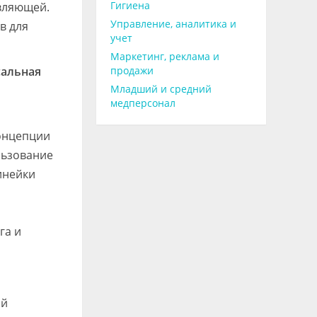
Гигиена
авляющей.
Управление, аналитика и
в для
учет
Маркетинг, реклама и
сальная
продажи
Младший и средний
медперсонал
концепции
льзование
инейки
га и
ой