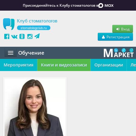
Присоединяйтесь к Клубу стоматологов в
Клуб стоматологов
stomatologclub.ru
Вход
Регистрация
Обучение
Мероприятия
Статьи
Книги и видеозаписи
Организации
Ле
Маркет
Обучение
Вакансии
Резюме
Объявления