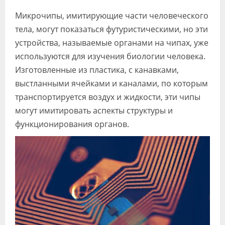
Видео
Микрочипы, имитирующие части человеческого
тела, могут показаться футуристическими, но эти
Форум
устройства, называемые органами на чипах, уже
Клиники
используются для изучения биологии человека.
Изготовленные из пластика, с канавками,
Специалисты
выстланными ячейками и каналами, по которым
Галерея
транспортируется воздух и жидкости, эти чипы
могут имитировать аспекты структуры и
Блоги
функционирования органов.
Лаборатории