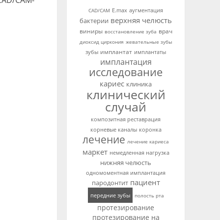
CAD/CAM-
аугментация
CAD/CAM
E.max
верхняя челюсть
бактерии
виниры
врач
восстановление зуба
диоксид циркония
жевательные зубы
имплантат
зубы
имплантаты
имплантация
исследование
кариес
клиника
клинический
случай
композитная реставрация
корневые каналы
коронка
лечение
лечение кариеса
маркет
немедленная нагрузка
нижняя челюсть
одномоментная имплантация
пациент
пародонтит
передние зубы
полость рта
протезирование
протезирование на