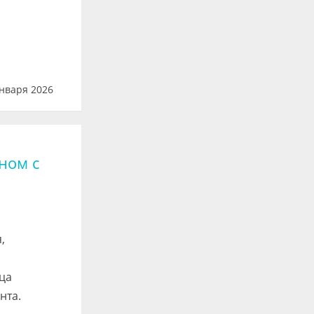
нваря 2026
ном с
,
ца
нта.