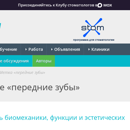
Присоединяйтесь к Клубу стоматологов в
бучение
Работа
Объявления
Клиники
е обсуждения
Авторы
Метка «передние зубы»
ке «передние зубы»
ь биомеханики, функции и эстетических