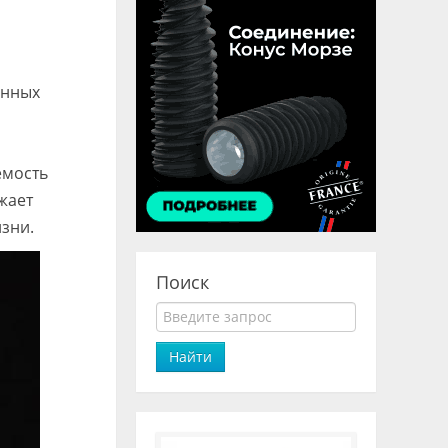
енных
емость
жает
зни.
Поиск
Найти