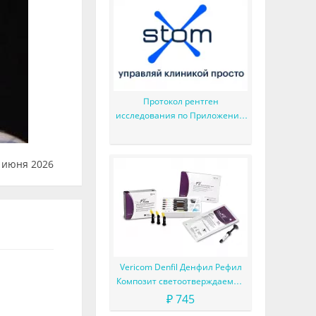
Протокол рентген
исследования по Приложению
N34, новый отчет и много
мелких доработок
 июня 2026
Vericom Denfil Денфил Рефил
Композит светоотверждаемый
материал
₽ 745