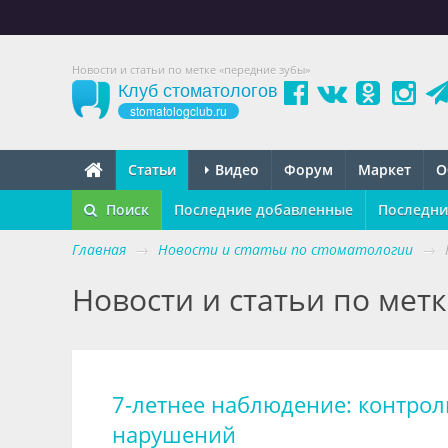
Новости и статьи по метке «передние зубы»
Клуб стоматологов
stomatologclub.ru
Статьи
Видео
Форум
Маркет
О
Поиск
Последние добавленные
Последни
Главная
→
Новости и статьи по стоматологии
→
Новости и статьи по мет
7-летнее наблюдение: контрол
нарушений