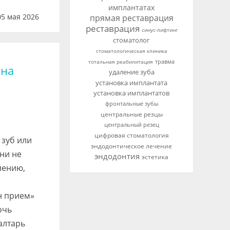
имплантатах
5 мая 2026
прямая реставрация
реставрация
синус-лифтинг
стоматолог
стоматологическая клиника
тотальная реабилитация
травма
 на
удаление зуба
установка имплантата
установка имплантатов
фронтальные зубы
центральные резцы
центральный резец
цифровая стоматология
 зуб или
эндодонтическое лечение
ни не
эндодонтия
эстетика
лению,
н прием»
очь
алтарь