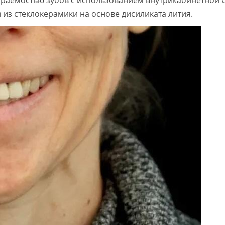
ираемостью зубов с использованием внутрикабинетной 
 из стеклокерамики на основе дисиликата лития.