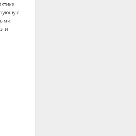
ктике.
рирующую
ными,
эти