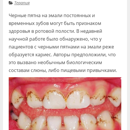
Терапия
Видео
Черные пятна на эмали постоянных и
Форум
временных зубов могут быть признаком
Клиники
здоровья в ротовой полости. В недавней
научной работе было обнаружено, что у
Специалисты
пациентов с черными пятнами на эмали реже
Галерея
образуется кариес. Авторы предположили, что
это вызвано необычным биологическим
Блоги
составам слюны, либо пищевыми привычками.
Лаборатории