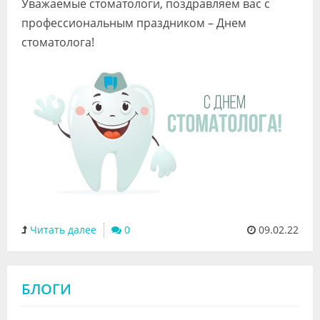
Уважаемые стоматологи, поздравляем вас с
Видео
профессиональным праздником – Днем
стоматолога!
Форум
Клиники
Специалисты
Галерея
Блоги
Лаборатории
Читать далее
0
09.02.22
БЛОГИ