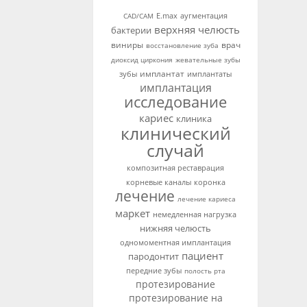
аугментация
CAD/CAM
E.max
верхняя челюсть
бактерии
виниры
врач
восстановление зуба
диоксид циркония
жевательные зубы
имплантат
зубы
имплантаты
имплантация
исследование
кариес
клиника
клинический
случай
композитная реставрация
корневые каналы
коронка
лечение
лечение кариеса
маркет
немедленная нагрузка
нижняя челюсть
одномоментная имплантация
пациент
пародонтит
передние зубы
полость рта
протезирование
протезирование на