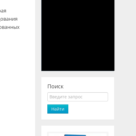
рая
дования
рованных
Поиск
Найти