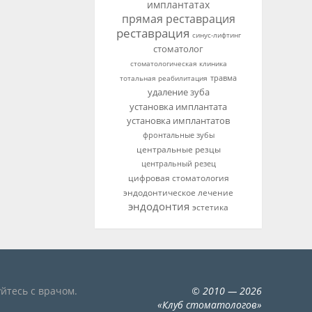
имплантатах
прямая реставрация
реставрация
синус-лифтинг
стоматолог
стоматологическая клиника
тотальная реабилитация
травма
удаление зуба
установка имплантата
установка имплантатов
фронтальные зубы
центральные резцы
центральный резец
цифровая стоматология
эндодонтическое лечение
эндодонтия
эстетика
йтесь с врачом.
©
2010
— 2026
«
Клуб стоматологов
»