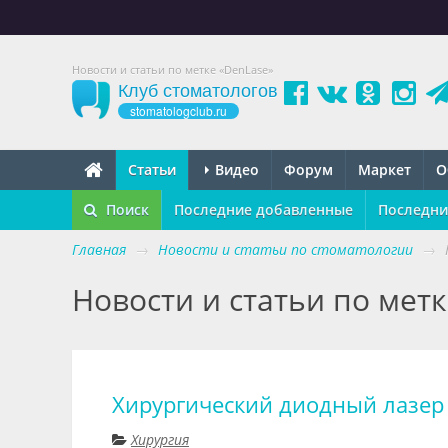
Новости и статьи по метке «DenLase»
Клуб стоматологов
stomatologclub.ru
Статьи
Видео
Форум
Маркет
О
Поиск
Последние добавленные
Последни
Главная
→
Новости и статьи по стоматологии
→
Новости и статьи по мет
Хирургический диодный лазер
Хирургия