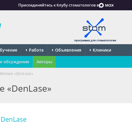
Присоединяйтесь к Клубу стоматологов в
бучение
Работа
Объявления
Клиники
е обсуждения
Авторы
Метка «DenLase»
ке «DenLase»
 DenLase