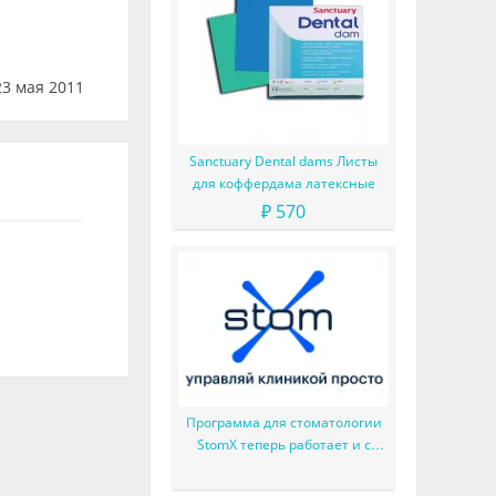
3 мая 2011
Sanctuary Dental dams Листы
для коффердама латексные
₽ 570
Программа для стоматологии
StomX теперь работает и с
системой Честный знак (МДЛП)