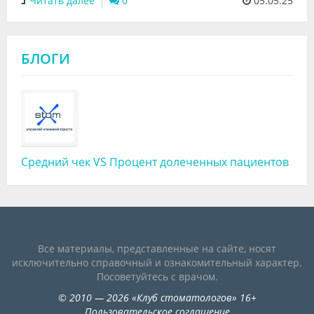
Читать далее
0
05.05.25
БЛОГИ
Средний чек VS Процент долеченных пациентов
Все материалы, представленные на сайте, носят
исключительно справочный и ознакомительный характер.
Посоветуйтесь с врачом.
©
2010
— 2026
«
Клуб стоматологов
»
16+
Пользовательское соглашение