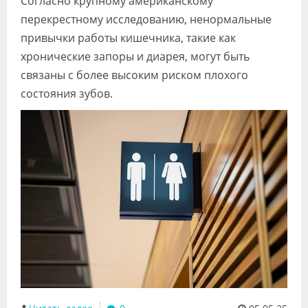
Согласно крупному американскому
Видео
перекрестному исследованию, ненормальные
привычки работы кишечника, такие как
Форум
хронические запоры и диарея, могут быть
Клиники
связаны с более высоким риском плохого
состояния зубов.
Специалисты
Галерея
Блоги
Лаборатории