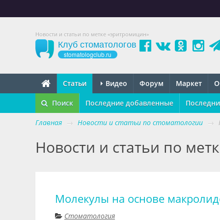
Новости и статьи по метке «эритромицин»
Клуб стоматологов
stomatologclub.ru
Статьи
Видео
Форум
Маркет
О
Поиск
Последние добавленные
Последни
Главная
→
Новости и статьи по стоматологии
→
Новости и статьи по мет
Молекулы на основе макролид
Стоматология