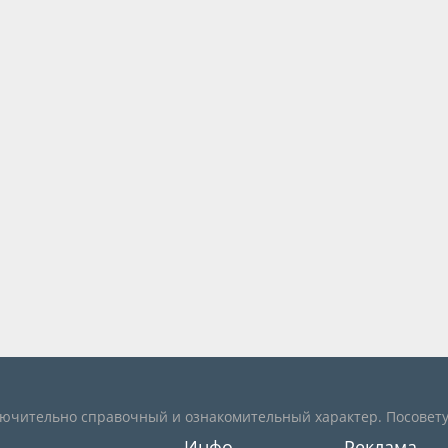
лючительно справочный и ознакомительный характер. Посовету
Инфо
Реклама