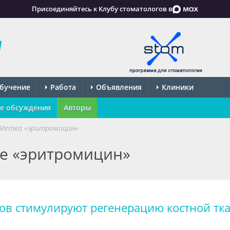
Присоединяйтесь к Клубу стоматологов в
бучение
Работа
Объявления
Клиники
е обсуждения
Авторы
Метка «эритромицин»
ке «эритромицин»
ов стимулируют регенерацию костной тк