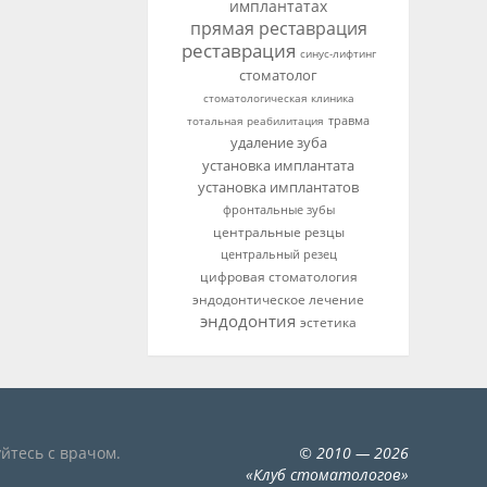
имплантатах
прямая реставрация
реставрация
синус-лифтинг
стоматолог
стоматологическая клиника
тотальная реабилитация
травма
удаление зуба
установка имплантата
установка имплантатов
фронтальные зубы
центральные резцы
центральный резец
цифровая стоматология
эндодонтическое лечение
эндодонтия
эстетика
йтесь с врачом.
©
2010
— 2026
«
Клуб стоматологов
»