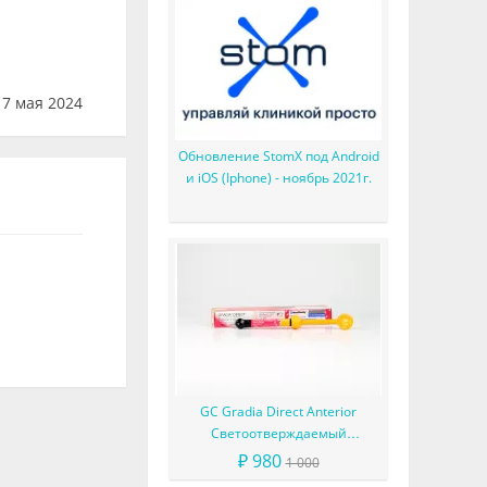
7 мая 2024
Обновление StomX под Android
и iOS (Iphone) - ноябрь 2021г.
GC Gradia Direct Anterior
Светоотверждаемый
микрофильный гибридный
₽ 980
1 000
композит