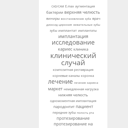
аугментация
CAD/CAM
E.max
верхняя челюсть
бактерии
виниры
врач
восстановление зуба
диоксид циркония
жевательные зубы
имплантат
зубы
имплантаты
имплантация
исследование
кариес
клиника
клинический
случай
композитная реставрация
корневые каналы
коронка
лечение
лечение кариеса
маркет
немедленная нагрузка
нижняя челюсть
одномоментная имплантация
пациент
пародонтит
передние зубы
полость рта
протезирование
протезирование на