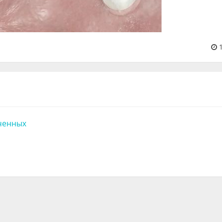
1
ченных