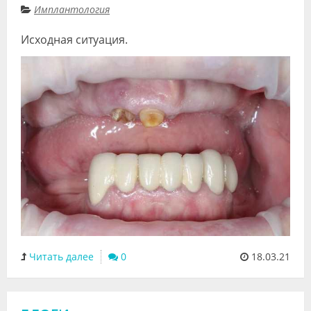
Имплантология
Видео
Исходная ситуация.
Форум
Клиники
Специалисты
Галерея
Блоги
Лаборатории
Читать далее
0
18.03.21