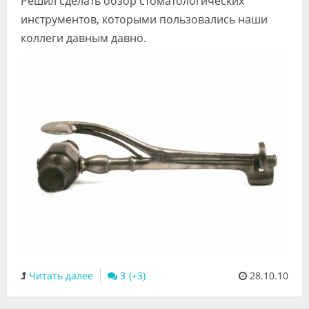
Решил сделать обзор стоматологических
Видео
инструментов, которыми пользовались наши
коллеги давным давно.
Форум
Клиники
Специалисты
Галерея
Блоги
Лаборатории
Читать далее
3
28.10.10