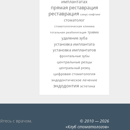
имплантатах
прямая реставрация
реставрация
синус-лифтинг
стоматолог
стоматологическая клиника
тотальная реабилитация
травма
удаление зуба
установка имплантата
установка имплантатов
фронтальные зубы
центральные резцы
центральный резец
цифровая стоматология
эндодонтическое лечение
эндодонтия
эстетика
йтесь с врачом.
©
2010
— 2026
«
Клуб стоматологов
»