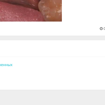
0
ченных