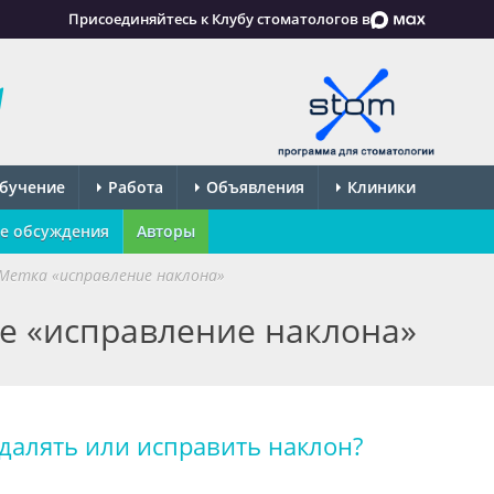
Присоединяйтесь к Клубу стоматологов в
бучение
Работа
Объявления
Клиники
е обсуждения
Авторы
Метка «исправление наклона»
ке «исправление наклона»
далять или исправить наклон?