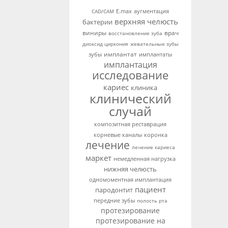
аугментация
CAD/CAM
E.max
верхняя челюсть
бактерии
виниры
врач
восстановление зуба
диоксид циркония
жевательные зубы
имплантат
зубы
имплантаты
имплантация
исследование
кариес
клиника
клинический
случай
композитная реставрация
корневые каналы
коронка
лечение
лечение кариеса
маркет
немедленная нагрузка
нижняя челюсть
одномоментная имплантация
пациент
пародонтит
передние зубы
полость рта
протезирование
протезирование на