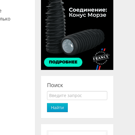
е
олько
Поиск
Найти