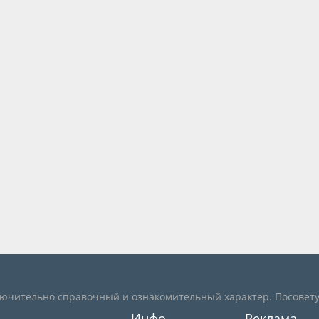
лючительно справочный и ознакомительный характер. Посовету
Инфо
Реклама