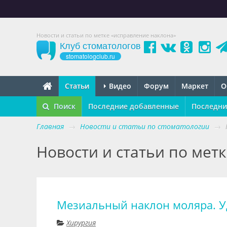
Новости и статьи по метке «исправление наклона»
Клуб стоматологов
stomatologclub.ru
Статьи
Видео
Форум
Маркет
О
Поиск
Последние добавленные
Последни
Главная
→
Новости и статьи по стоматологии
→
Новости и статьи по мет
Мезиальный наклон моляра. У
Хирургия