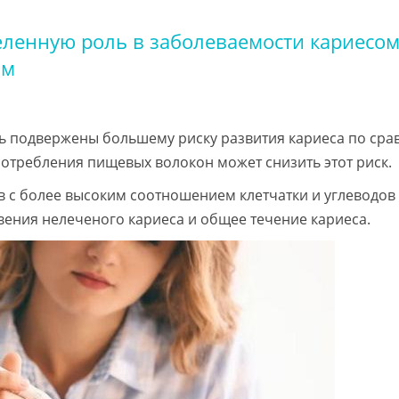
еленную роль в заболеваемости кариесом
ом
ь подвержены большему риску развития кариеса по сра
потребления пищевых волокон может снизить этот риск.
в с более высоким соотношением клетчатки и углеводов 
вения нелеченого кариеса и общее течение кариеса.