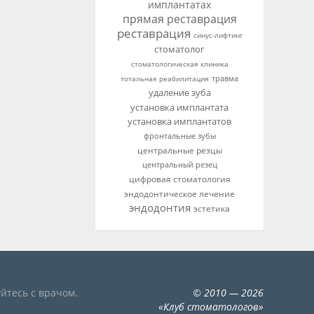
имплантатах
прямая реставрация
реставрация
синус-лифтинг
стоматолог
стоматологическая клиника
тотальная реабилитация
травма
удаление зуба
установка имплантата
установка имплантатов
фронтальные зубы
центральные резцы
центральный резец
цифровая стоматология
эндодонтическое лечение
эндодонтия
эстетика
йтесь с врачом.
©
2010
— 2026
«
Клуб стоматологов
»