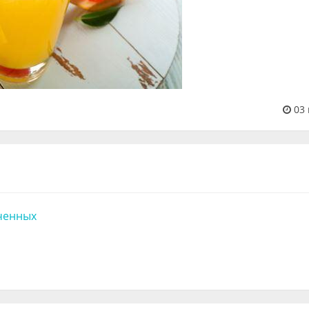
03 
ченных