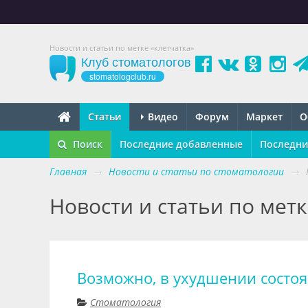
Новости и статьи по метке «клетчатка»
Клуб стоматологов
stomatologclub.ru
Статьи
Видео
Форум
Маркет
О
Поиск
Последние добавленные
Последни
Главная
→
Новости и статьи по стоматологии
→
Новости и статьи по метк
Возможно, в ухудшении состоя
Стоматология