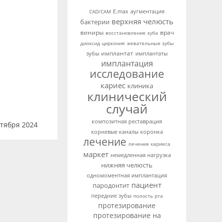
аугментация
CAD/CAM
E.max
верхняя челюсть
бактерии
виниры
врач
восстановление зуба
диоксид циркония
жевательные зубы
имплантат
зубы
имплантаты
имплантация
исследование
кариес
клиника
клинический
случай
композитная реставрация
тября 2024
корневые каналы
коронка
лечение
лечение кариеса
маркет
немедленная нагрузка
нижняя челюсть
одномоментная имплантация
пациент
пародонтит
передние зубы
полость рта
протезирование
протезирование на