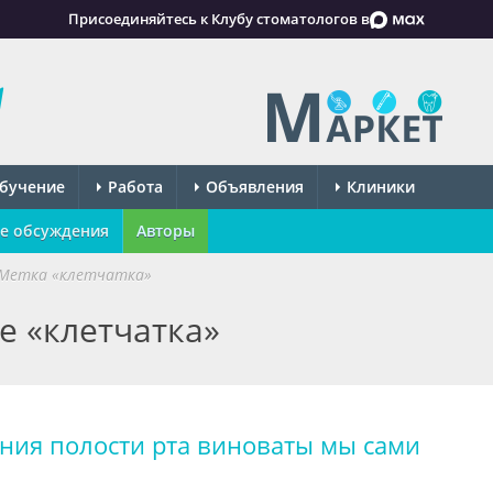
Присоединяйтесь к Клубу стоматологов в
бучение
Работа
Объявления
Клиники
е обсуждения
Авторы
Метка «клетчатка»
е «клетчатка»
ния полости рта виноваты мы сами