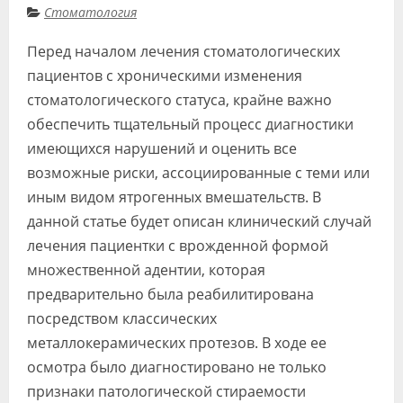
Стоматология
Видео
Перед началом лечения стоматологических
Форум
пациентов с хроническими изменения
Клиники
стоматологического статуса, крайне важно
обеспечить тщательный процесс диагностики
Специалисты
имеющихся нарушений и оценить все
Галерея
возможные риски, ассоциированные с теми или
иным видом ятрогенных вмешательств. В
Блоги
данной статье будет описан клинический случай
Лаборатории
лечения пациентки с врожденной формой
множественной адентии, которая
предварительно была реабилитирована
посредством классических
металлокерамических протезов. В ходе ее
осмотра было диагностировано не только
признаки патологической стираемости