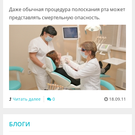
Видео
Даже обычная процедура полоскания рта может
представлять смертельную опасность.
Форум
Клиники
Специалисты
Галерея
Блоги
Лаборатории
Читать далее
0
18.09.11
БЛОГИ