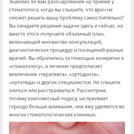
Знакомо ли вам разочарование на приеме у
Видео
стоматолога, когда вы слышите, что врач не
сможет решить вашу проблему самостоятельно?
Форум
Вы ожидаете решения задачи здесь и сейчас, но
Клиники
вместо этого получаете объемный план,
включающий множество консультаций,
Специалисты
диагностических процедур и посещений разных
Галерея
врачей. Вы обратились за помощью конкретно к
«стоматологу», а лечение предполагает
Блоги
вовлечение «терапевта», «ортодонта»,
Лаборатории
«ортопеда» и других специалистов. Не спешите
злиться или расстраиваться. Рассмотрим,
почему комплексный подход заслуживает
гораздо больше внимания, чем ему уделяется во
многих стоматологических клиниках.