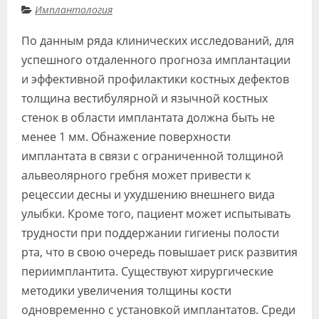
Имплантология
Видео
По данным ряда клинических исследований, для
Форум
успешного отдаленного прогноза имплантации
Клиники
и эффективной профилактики костных дефектов
толщина вестибулярной и язычной костных
Специалисты
стенок в области имплантата должна быть не
Галерея
менее 1 мм. Обнажение поверхности
имплантата в связи с ограниченной толщиной
Блоги
альвеолярного гребня может привести к
Лаборатории
рецессии десны и ухудшению внешнего вида
улыбки. Кроме того, пациент может испытывать
трудности при поддержании гигиены полости
рта, что в свою очередь повышает риск развития
периимплантита. Существуют хирургические
методики увеличения толщины кости
одновременно с установкой имплантатов. Среди