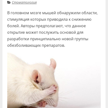
Стоматология
Видео
В головном мозге мышей обнаружили области,
Форум
стимуляция которых приводила к снижению
Клиники
болей. Авторы предполагают, что данное
открытие может послужить основой для
Специалисты
разработки принципиально новой группы
Галерея
обезболивающих препаратов.
Блоги
Лаборатории