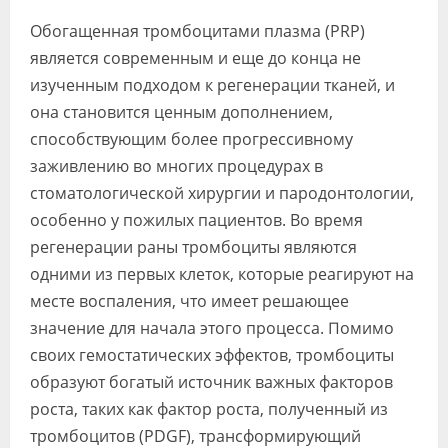
Видео
Обогащенная тромбоцитами плазма (PRP)
является современным и еще до конца не
Форум
изученным подходом к регенерации тканей, и
Клиники
она становится ценным дополнением,
способствующим более прогрессивному
Специалисты
заживлению во многих процедурах в
Галерея
стоматологической хирургии и пародонтологии,
особенно у пожилых пациентов. Во время
Блоги
регенерации раны тромбоциты являются
Лаборатории
одними из первых клеток, которые реагируют на
месте воспаления, что имеет решающее
значение для начала этого процесса. Помимо
своих гемостатических эффектов, тромбоциты
образуют богатый источник важных факторов
роста, таких как фактор роста, полученный из
тромбоцитов (PDGF), трансформирующий