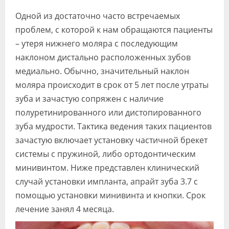
Видео
Одной из достаточно часто встречаемых
проблем, с которой к нам обращаются пациенты
Форум
– утеря нижнего моляра с последующим
Клиники
наклоном дистально расположенных зубов
медиально. Обычно, значительный наклон
Специалисты
моляра происходит в срок от 5 лет после утраты
Галерея
зуба и зачастую сопряжен с наличие
полуретинированного или дистопированного
Блоги
зуба мудрости. Тактика ведения таких пациентов
Лаборатории
зачастую включает установку частичной брекет
системы с пружиной, либо ортодонтическим
минивинтом. Ниже представлен клинический
случай установки импланта, апрайт зуба 3.7 с
помощью установки минивинта и кнопки. Срок
лечение занял 4 месяца.