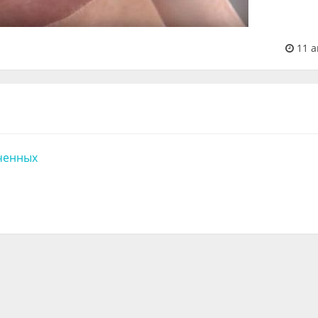
11 а
ченных