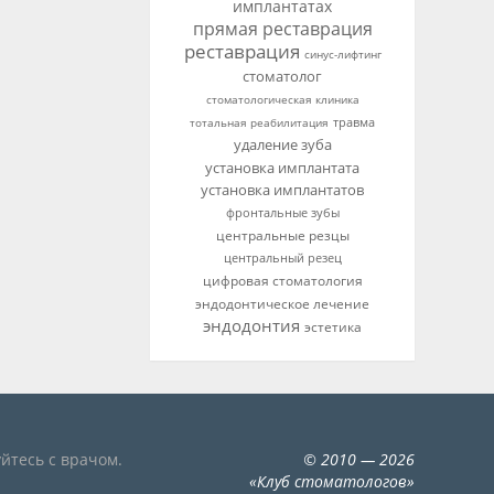
имплантатах
прямая реставрация
реставрация
синус-лифтинг
стоматолог
стоматологическая клиника
тотальная реабилитация
травма
удаление зуба
установка имплантата
установка имплантатов
фронтальные зубы
центральные резцы
центральный резец
цифровая стоматология
эндодонтическое лечение
эндодонтия
эстетика
йтесь с врачом.
©
2010
— 2026
«
Клуб стоматологов
»