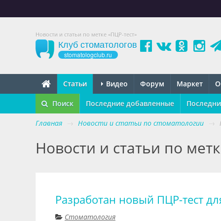
Новости и статьи по метке «ПЦР-тест»
Клуб стоматологов
stomatologclub.ru
Статьи
Видео
Форум
Маркет
О
Поиск
Последние добавленные
Последни
Главная
→
Новости и статьи по стоматологии
→
Новости и статьи по метк
Разработан новый ПЦР-тест для
Стоматология