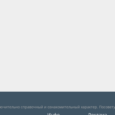
лючительно справочный и ознакомительный характер. Посовету
Инфо
Реклама