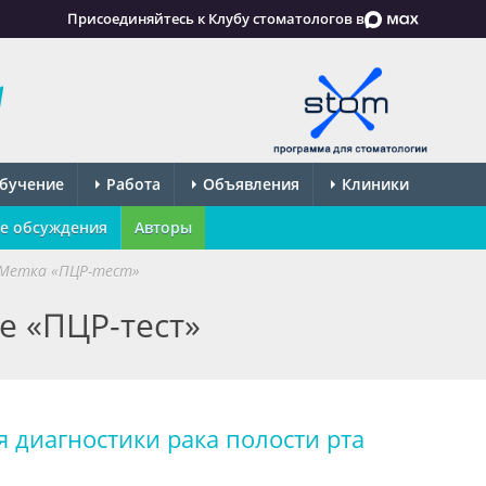
Присоединяйтесь к Клубу стоматологов в
бучение
Работа
Объявления
Клиники
е обсуждения
Авторы
Метка «ПЦР-тест»
е «ПЦР-тест»
 диагностики рака полости рта