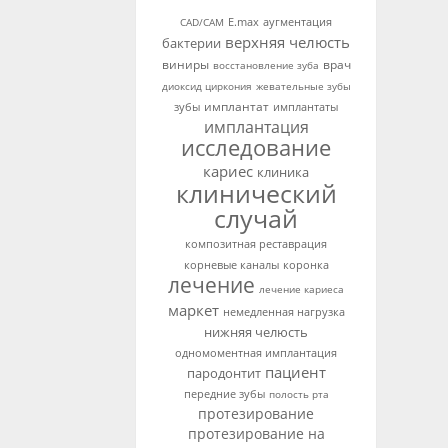
аугментация
CAD/CAM
E.max
верхняя челюсть
бактерии
виниры
врач
восстановление зуба
диоксид циркония
жевательные зубы
имплантат
зубы
имплантаты
имплантация
исследование
кариес
клиника
клинический
случай
композитная реставрация
корневые каналы
коронка
лечение
лечение кариеса
маркет
немедленная нагрузка
нижняя челюсть
одномоментная имплантация
пациент
пародонтит
передние зубы
полость рта
протезирование
протезирование на