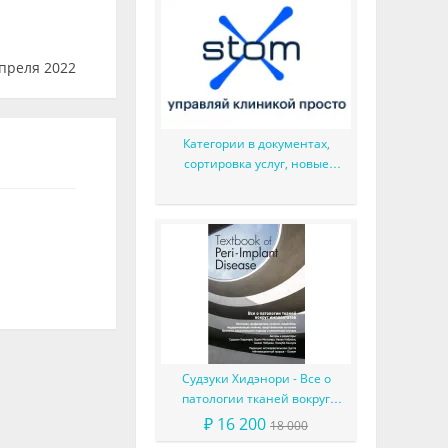
преля 2022
Категории в документах,
сортировка услуг, новые
значения в зубной формуле и
другое
Судзуки Хидэнори - Все о
патологии тканей вокруг
имплантатов
₽ 16 200
18 000