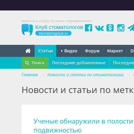
Новости и статьи по метке «передвижение»
Клуб стоматологов
stomatologclub.ru
Статьи
Видео
Форум
Маркет
О
Поиск
Последние добавленные
Последни
Главная
→
Новости и статьи по стоматологии
→
Новости и статьи по мет
Ученые обнаружили в полости
подвижностью