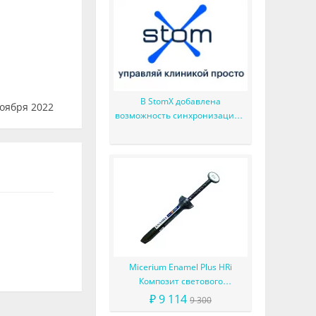
В StomX добавлена
оября 2022
возможность синхронизации с
Google Календарь
Micerium Enamel Plus HRi
Композит светового
отверждения в шприце
₽ 9 114
9 300