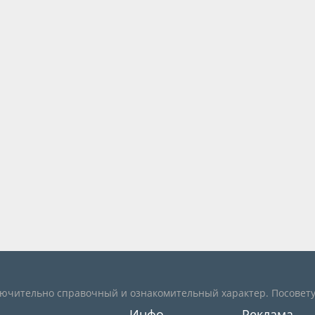
лючительно справочный и ознакомительный характер. Посовету
Инфо
Реклама