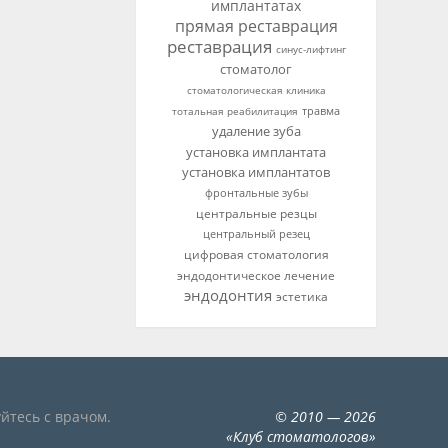
имплантатах
прямая реставрация
реставрация
синус-лифтинг
стоматолог
стоматологическая клиника
тотальная реабилитация
травма
удаление зуба
установка имплантата
установка имплантатов
фронтальные зубы
центральные резцы
центральный резец
цифровая стоматология
эндодонтическое лечение
эндодонтия
эстетика
йтесь с врачом.
©
2010
— 2026
«
Клуб стоматологов
»