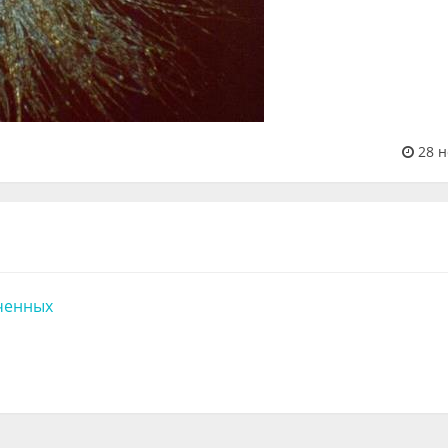
28 н
ченных