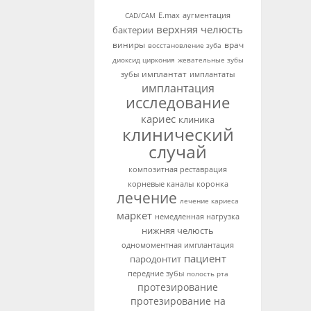
аугментация
CAD/CAM
E.max
верхняя челюсть
бактерии
виниры
врач
восстановление зуба
диоксид циркония
жевательные зубы
имплантат
зубы
имплантаты
имплантация
исследование
кариес
клиника
клинический
случай
композитная реставрация
корневые каналы
коронка
лечение
лечение кариеса
маркет
немедленная нагрузка
нижняя челюсть
одномоментная имплантация
пациент
пародонтит
передние зубы
полость рта
протезирование
протезирование на