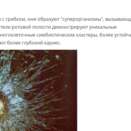
я с грибком, они образуют "суперорганизмы", вызывающ
дители ротовой полости демонстрируют уникальные
многоклеточные симбиотические кластеры, более устойч
т более глубокий кариес.