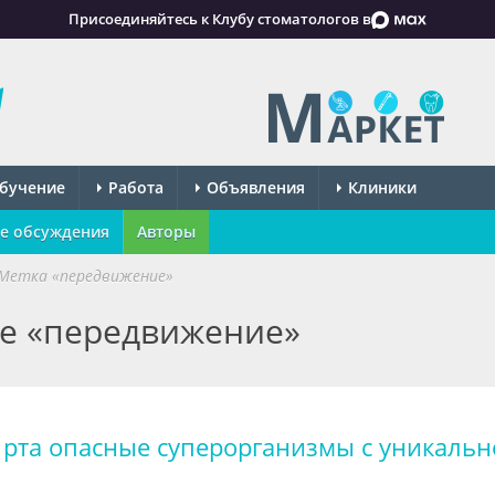
Присоединяйтесь к Клубу стоматологов в
бучение
Работа
Объявления
Клиники
е обсуждения
Авторы
Метка «передвижение»
ке «передвижение»
 рта опасные суперорганизмы с уникальн