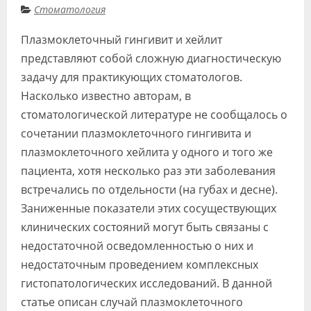
Стоматология
Видео
Плазмоклеточный гингивит и хейлит
Форум
представляют собой сложную диагностическую
Клиники
задачу для практикующих стоматологов.
Насколько известно авторам, в
Специалисты
стоматологической литературе не сообщалось о
Галерея
сочетании плазмоклеточного гингивита и
плазмоклеточного хейлита у одного и того же
Блоги
пациента, хотя несколько раз эти заболевания
Лаборатории
встречались по отдельности (на губах и десне).
Заниженные показатели этих сосуществующих
клинических состояний могут быть связаны с
недостаточной осведомленностью о них и
недостаточным проведением комплексных
гистопатологических исследований. В данной
статье описан случай плазмоклеточного