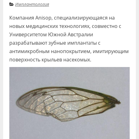
Имплантология
Видео
Компания Anisop, специализирующаяся на
Форум
новых медицинских технологиях, совместно с
Клиники
Университетом Южной Австралии
разрабатывают зубные имплантаты с
Специалисты
антимикробным нанопокрытием, имитирующим
Галерея
поверхность крыльев насекомых.
Блоги
Лаборатории