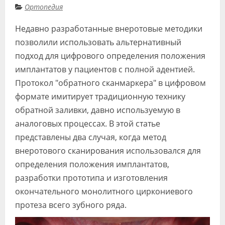
Ортопедия
Видео
Недавно разработанные внеротовые методики
Форум
позволили использовать альтернативный
Клиники
подход для цифрового определения положения
имплантатов у пациентов с полной адентией.
Специалисты
Протокол "обратного сканмаркера" в цифровом
Галерея
формате имитирует традиционную технику
обратной заливки, давно используемую в
Блоги
аналоговых процессах. В этой статье
Лаборатории
представлены два случая, когда метод
внеротового сканирования использовался для
определения положения имплантатов,
разработки прототипа и изготовления
окончательного монолитного циркониевого
протеза всего зубного ряда.