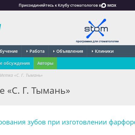
Присоединяйтесь к Клубу стоматологов в
бучение
Работа
Объявления
Клиники
е обсуждения
Авторы
Метка «С. Г. Тымань»
е «С. Г. Тымань»
рования зубов при изготовлении фарфо