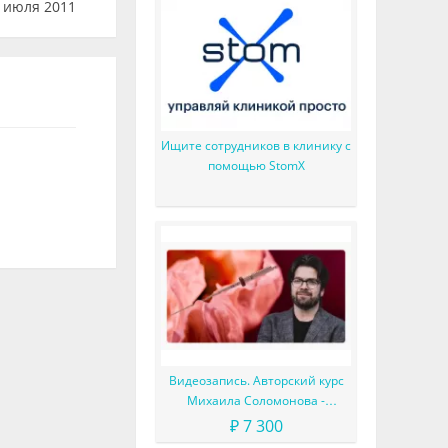
 июля 2011
Ищите сотрудников в клинику с
помощью StomX
Видеозапись. Авторский курс
Михаила Соломонова -
Сложные случаи в эндодонтии
₽ 7 300