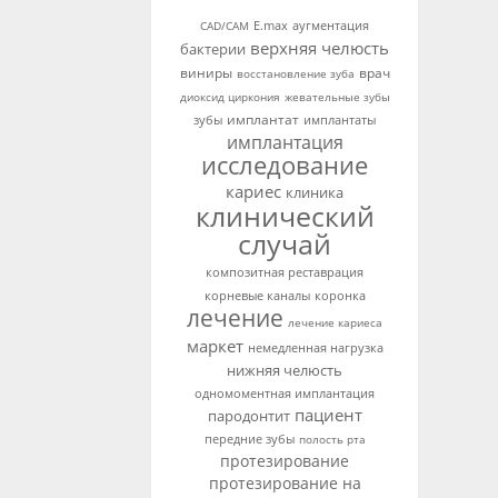
аугментация
CAD/CAM
E.max
верхняя челюсть
бактерии
виниры
врач
восстановление зуба
диоксид циркония
жевательные зубы
имплантат
зубы
имплантаты
имплантация
исследование
кариес
клиника
клинический
случай
композитная реставрация
корневые каналы
коронка
лечение
лечение кариеса
маркет
немедленная нагрузка
нижняя челюсть
одномоментная имплантация
пациент
пародонтит
передние зубы
полость рта
протезирование
протезирование на