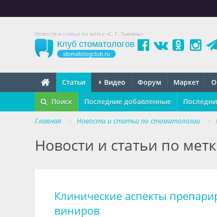
Новости и статьи по метке «С. Г. Тымань»
Клуб стоматологов
stomatologclub.ru
Статьи
Видео
Форум
Маркет
О
Поиск
Последние добавленные
Последни
Главная
→
Новости и статьи по стоматологии
→
Новости и статьи по метк
Клинические аспекты препари
виниров