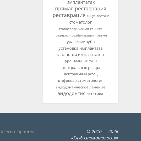
имплантатах
прямая реставрация
реставрация
синус-лифтинг
стоматолог
стоматологическая клиника
тотальная реабилитация
травма
удаление зуба
установка имплантата
установка имплантатов
фронтальные зубы
центральные резцы
центральный резец
цифровая стоматология
эндодонтическое лечение
эндодонтия
эстетика
йтесь с врачом.
©
2010
— 2026
«
Клуб стоматологов
»