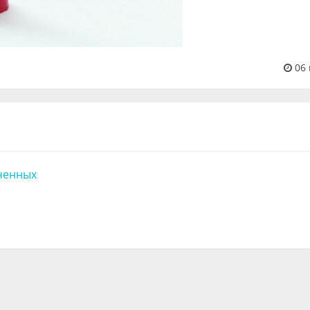
06 
ченных