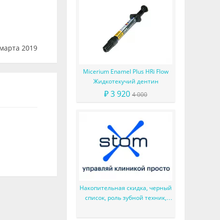
марта 2019
Micerium Enamel Plus HRi Flow
Жидкотекучий дентин
₽ 3 920
4 000
Накопительная скидка, черный
список, роль зубной техник,
LoyalMed и многое другое