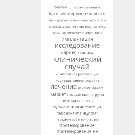
аугментация
CAD/CAM
E.max
верхняя челюсть
бактерии
виниры
врач
восстановление зуба
диоксид циркония
жевательные зубы
имплантат
зубы
имплантаты
имплантация
исследование
кариес
клиника
клинический
случай
композитная реставрация
корневые каналы
коронка
лечение
лечение кариеса
маркет
немедленная нагрузка
нижняя челюсть
одномоментная имплантация
пациент
пародонтит
передние зубы
полость рта
протезирование
протезирование на