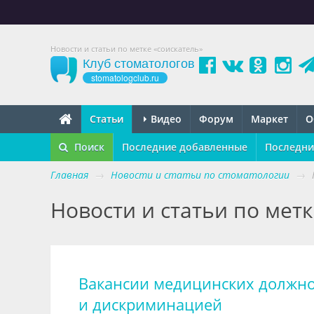
Новости и статьи по метке «соискатель»
Клуб стоматологов
stomatologclub.ru
Статьи
Видео
Форум
Маркет
О
Поиск
Последние добавленные
Последни
Главная
→
Новости и статьи по стоматологии
→
Новости и статьи по метк
Вакансии медицинских должнос
и дискриминацией