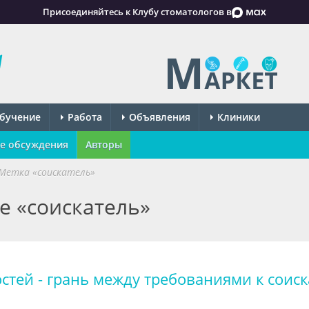
Присоединяйтесь к Клубу стоматологов в
бучение
Работа
Объявления
Клиники
е обсуждения
Авторы
Метка «соискатель»
е «соискатель»
тей - грань между требованиями к соис