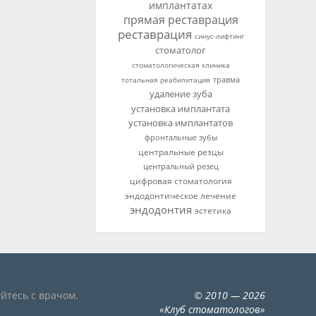
имплантатах
прямая реставрация
реставрация
синус-лифтинг
стоматолог
стоматологическая клиника
тотальная реабилитация
травма
удаление зуба
установка имплантата
установка имплантатов
фронтальные зубы
центральные резцы
центральный резец
цифровая стоматология
эндодонтическое лечение
эндодонтия
эстетика
йтесь с врачом.
©
2010
— 2026
«
Клуб стоматологов
»