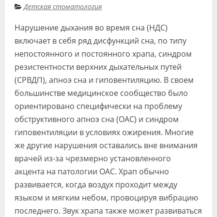
Детская стоматология
Видео
Нарушение дыхания во время сна (НДС)
Форум
включает в себя ряд дисфункций сна, по типу
Клиники
непостоянного и постоянного храпа, синдром
резистентности верхних дыхательных путей
Специалисты
(СРВДП), апноэ сна и гиповентиляцию. В своем
Галерея
большинстве медицинское сообщество было
ориентировано специфически на проблему
Блоги
обструктивного апноэ сна (ОАС) и синдром
Лаборатории
гиповентиляции в условиях ожирения. Многие
же другие нарушения оставались вне внимания
врачей из-за чрезмерно установленного
акцента на патологии ОАС. Храп обычно
развивается, когда воздух проходит между
языком и мягким небом, провоцируя вибрацию
последнего. Звук храпа также может развиваться