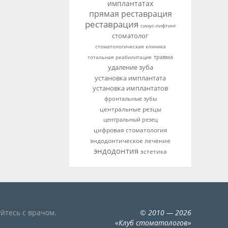
имплантатах
прямая реставрация
реставрация
синус-лифтинг
стоматолог
стоматологическая клиника
тотальная реабилитация
травма
удаление зуба
установка имплантата
установка имплантатов
фронтальные зубы
центральные резцы
центральный резец
цифровая стоматология
эндодонтическое лечение
эндодонтия
эстетика
йтесь с врачом.
©
2010
— 2026
«
Клуб стоматологов
»