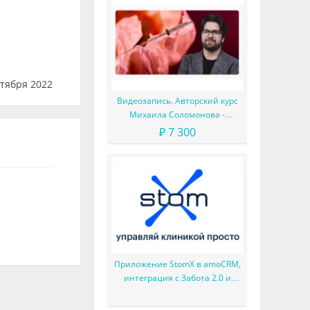
тября 2022
Видеозапись. Авторский курс
Михаила Соломонова -
Сложные случаи в эндодонтии
₽ 7 300
Приложение StomX в amoCRM,
интеграция с Забота 2.0 и
другие улучшения