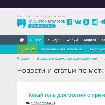
Новости и статьи по метке «сукцинат»
Клуб стоматологов
stomatologclub.ru
Статьи
Видео
Форум
Маркет
О
Поиск
Последние добавленные
Последни
Главная
→
Новости и статьи по стоматологии
→
Новости и статьи по метк
Новый гель для местного при
Стоматология