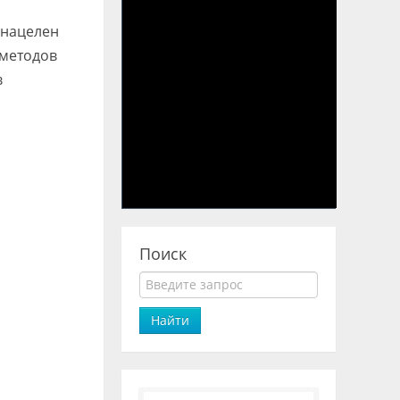
 нацелен
 методов
в
Поиск
Найти