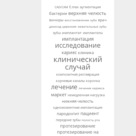
аугментация
CAD/CAM
E.max
верхняя челюсть
бактерии
виниры
врач
восстановление зуба
диоксид циркония
жевательные зубы
имплантат
зубы
имплантаты
имплантация
исследование
кариес
клиника
клинический
случай
композитная реставрация
корневые каналы
коронка
лечение
лечение кариеса
маркет
немедленная нагрузка
нижняя челюсть
одномоментная имплантация
пациент
пародонтит
передние зубы
полость рта
протезирование
протезирование на