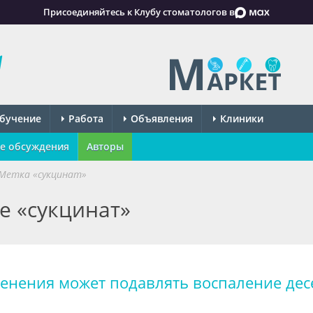
Присоединяйтесь к Клубу стоматологов в
бучение
Работа
Объявления
Клиники
е обсуждения
Авторы
Метка «сукцинат»
е «сукцинат»
менения может подавлять воспаление дес