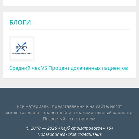
БЛОГИ
Средний чек VS Процент долеченных пациентов
Все материалы, представленные на сайте, носят
исключительно справочный и ознакомительный характер.
Посоветуйтесь с врачом.
©
2010
— 2026
«
Клуб стоматологов
»
16+
Пользовательское соглашение