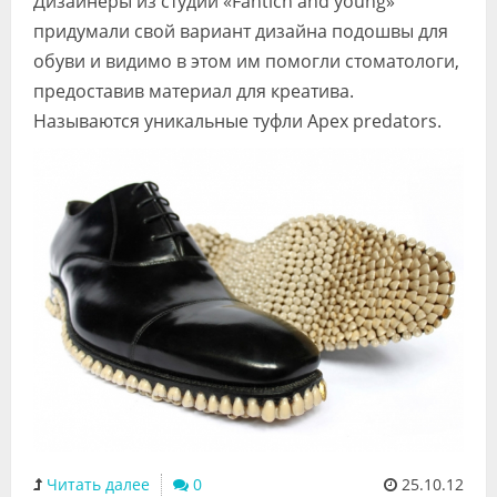
Дизайнеры из студии «Fantich and young»
Видео
придумали свой вариант дизайна подошвы для
обуви и видимо в этом им помогли стоматологи,
Форум
предоставив материал для креатива.
Клиники
Называются уникальные туфли Apex predators.
Специалисты
Галерея
Блоги
Лаборатории
Читать далее
0
25.10.12