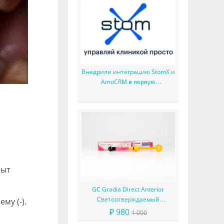
Внедрили интеграцию StomX и
AmoCRM в первую
стоматологию
рыт
GC Gradia Direct Anterior
Светоотверждаемый
му (-).
микрофильный гибридный
₽ 980
1 000
композит