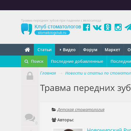
Травма передних зубов при падении с велосипеда
Клуб стоматологов
stomatologclub.ru
Статьи
Видео
Форум
Маркет
О
Поиск
Последние добавленные
Последни
Главная
→
Новости и статьи по стоматол
Травма передних зуб
Детская стоматология
Авторы:
0
Новомирский Ру