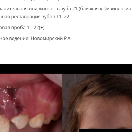
начительная подвижность зуба 21 (близкая к физиологич
ная реставрация зубов 11, 22.
овая проба 11-22(+)
ое ведение: Новомирский Р.А.