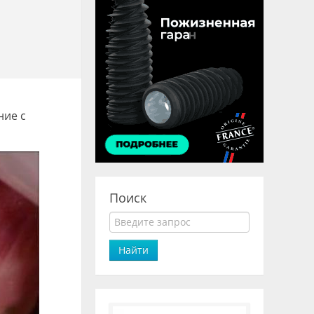
ние с
Поиск
Найти