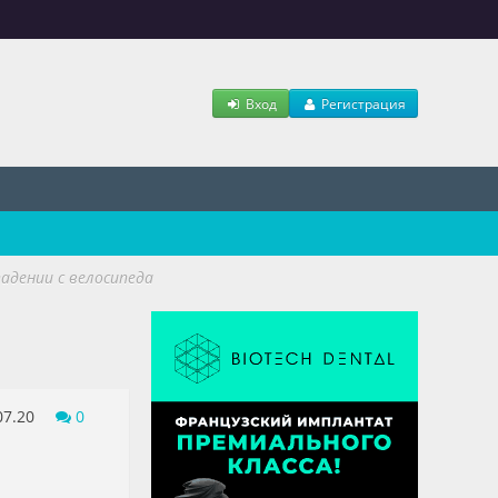
Вход
Регистрация
падении с велосипеда
07.20
0