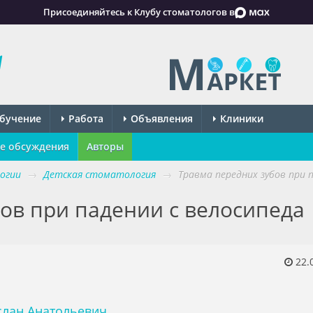
Присоединяйтесь к Клубу стоматологов в
бучение
Работа
Объявления
Клиники
е обсуждения
Авторы
огии
→
Детская стоматология
→
Травма передних зубов при 
ов при падении с велосипеда
22.
слан Анатольевич