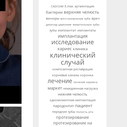
аугментация
CAD/CAM
E.max
верхняя челюсть
бактерии
виниры
врач
восстановление зуба
диоксид циркония
жевательные зубы
имплантат
зубы
имплантаты
имплантация
исследование
кариес
клиника
клинический
случай
композитная реставрация
корневые каналы
коронка
лечение
лечение кариеса
маркет
немедленная нагрузка
нижняя челюсть
одномоментная имплантация
пациент
пародонтит
передние зубы
полость рта
протезирование
протезирование на