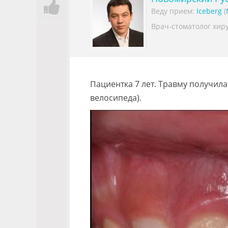
Веду прием:
Iceberg
(
Врач-стоматолог хиру
Пациентка 7 лет. Травму получила
велосипеда).