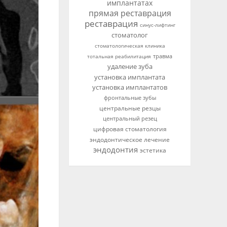
имплантатах
прямая реставрация
реставрация
синус-лифтинг
стоматолог
стоматологическая клиника
тотальная реабилитация
травма
удаление зуба
установка имплантата
установка имплантатов
фронтальные зубы
центральные резцы
центральный резец
цифровая стоматология
эндодонтическое лечение
эндодонтия
эстетика