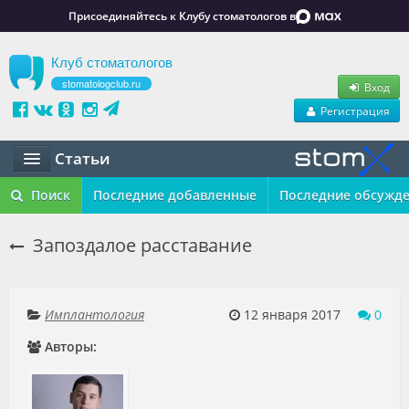
Присоединяйтесь к Клубу стоматологов в
Клуб стоматологов
stomatologclub.ru
Вход
Регистрация
Статьи
Статьи
Поиск
Последние добавленные
Последние обсужд
Маркет
Запоздалое расставание
Обучение
Вакансии
Имплантология
12 января 2017
0
Авторы:
Резюме
Объявления