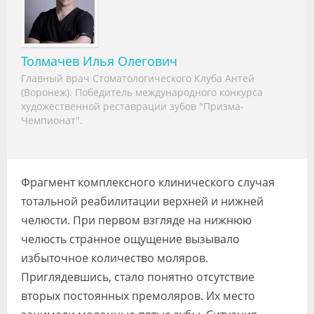
Видео
Форум
Толмачев Илья Олегович
Клиники
Главный врач Стоматологического Клуба Антей
(Воронеж). Победитель международного конкурса
Специалисты
художественной реставрации зубов "Призма-
Чемпионат".
Галерея
Блоги
Фрагмент комплексного клинического случая
Лаборатории
тотальной реабилитации верхней и нижней
челюсти. При первом взгляде на нижнюю
челюсть странное ощущение вызывало
избыточное количество моляров.
Приглядевшись, стало понятно отсутствие
вторых постоянных премоляров. Их место