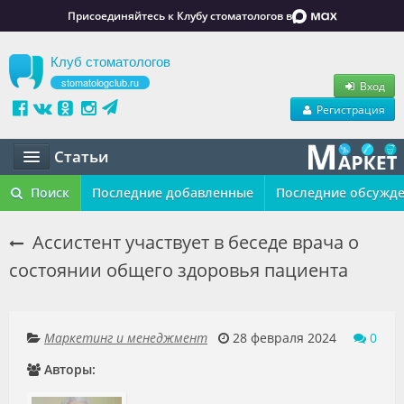
Присоединяйтесь к Клубу стоматологов в
Клуб стоматологов
stomatologclub.ru
Вход
Регистрация
Статьи
Статьи
Поиск
Последние добавленные
Последние обсужд
Маркет
Ассистент участвует в беседе врача о
состоянии общего здоровья пациента
Обучение
Вакансии
Маркетинг и менеджмент
28 февраля 2024
0
Резюме
Авторы:
Объявления