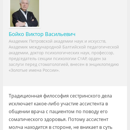
Видео
Форум
Клиники
Бойко Виктор Васильевич
Академик Петровской академии наук и искусств,
Специалисты
Академик международной Балтийской педагогической
академии, доктор психологических наук, профессор,
Галерея
председатель секции психологии СтАР, орден за
заслуги перед стоматологией, внесен в энциклопедию
Блоги
«Золотые имена России».
Лаборатории
Традиционная философия сестринского дела
исключает какое-либо участие ассистента в
общении врача с пациентом по поводу его
соматического здоровья. Потому ассистент
молча находится в стороне, не вникает в суть