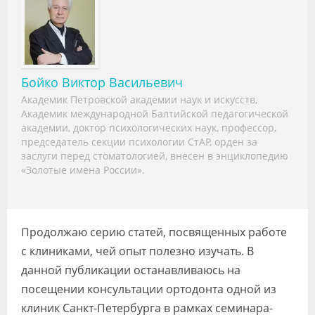
Видео
Форум
Клиники
Бойко Виктор Васильевич
Академик Петровской академии наук и искусств,
Специалисты
Академик международной Балтийской педагогической
академии, доктор психологических наук, профессор,
Галерея
председатель секции психологии СтАР, орден за
заслуги перед стоматологией, внесен в энциклопедию
Блоги
«Золотые имена России».
Лаборатории
Продолжаю серию статей, посвященных работе
с клиниками, чей опыт полезно изучать. В
данной публикации останавливаюсь на
посещении консультации ортодонта одной из
клиник Санкт-Петербурга в рамках семинара-