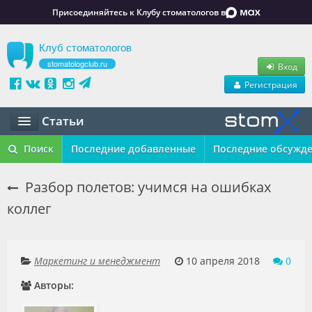
Присоединяйтесь к Клубу стоматологов в
Клуб стоматологов
stomatologclub.ru
Вход
Регистрация
Статьи
Статьи
Поиск
Последние добавленные
Последние обсужд
Маркет
Разбор полетов: учимся на ошибках
коллег
Обучение
Вакансии
Маркетинг и менеджмент
10 апреля 2018
0
Резюме
Авторы:
Объявления