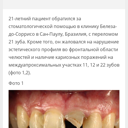
Видео
Форум
21-летний пациент обратился за
стоматологической помощью в клинику Белеза-
Клиники
до-Соррисо в Сан-Паулу, Бразилия, с переломом
Специалисты
21 зуба. Кроме того, он жаловался на нарушение
эстетического профиля во фронтальной области
Галерея
челюстей и наличие кариозных поражений на
междуапроксимальных участках 11, 12 и 22 зубов
Блоги
(фото 1,2).
Лаборатории
Фото 1