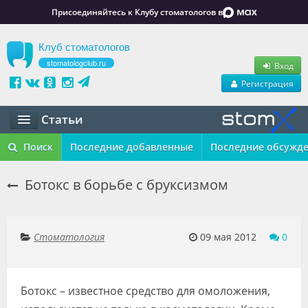
Присоединяйтесь к Клубу стоматологов в
Клуб стоматологов
stomatologclub.ru
Вход
Регистрация
Статьи
Статьи
Поиск
Последние добавленные
Последние обсужд
Маркет
Ботокс в борьбе с бруксизмом
Обучение
Вакансии
Стоматология
09 мая 2012
0
Резюме
Ботокс – известное средство для омоложения,
Объявления