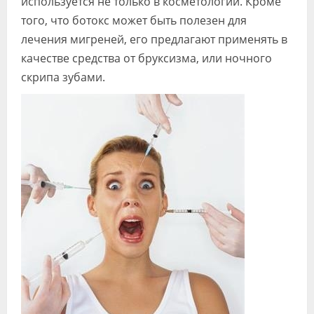
используется не только в косметологии. Кроме
Видео
того, что ботокс может быть полезен для
лечения мигреней, его предлагают применять в
Форум
качестве средства от бруксизма, или ночного
Клиники
скрипа зубами.
Специалисты
Галерея
Блоги
Лаборатории