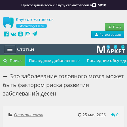
Присоединяйтесь к Клубу стоматологов в
Клуб стоматологов
stomatologclub.ru
Вход
Регистрация
Статьи
Статьи
Поиск
Последние добавленные
Последние обсужд
Маркет
Это заболевание головного мозга может
быть фактором риска развития
Обучение
заболеваний десен
Вакансии
Резюме
Стоматология
25 мая 2026
0
Объявления