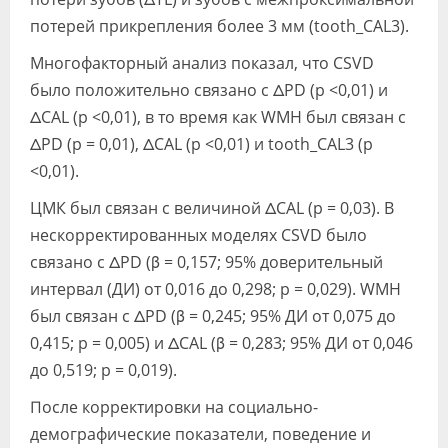
потерей прикрепления более 3 мм (tooth_CAL3).
Многофакторный анализ показал, что CSVD
было положительно связано с ΔPD (p <0,01) и
ΔCAL (p <0,01), в то время как WMH был связан с
ΔPD (p = 0,01), ΔCAL (p <0,01) и tooth_CAL3 (p
<0,01).
ЦМК был связан с величиной ΔCAL (р = 0,03). В
нескорректированных моделях CSVD было
связано с ΔPD (β = 0,157; 95% доверительный
интервал (ДИ) от 0,016 до 0,298; p = 0,029). WMH
был связан с ΔPD (β = 0,245; 95% ДИ от 0,075 до
0,415; p = 0,005) и ΔCAL (β = 0,283; 95% ДИ от 0,046
до 0,519; p = 0,019).
После корректировки на социально-
демографические показатели, поведение и