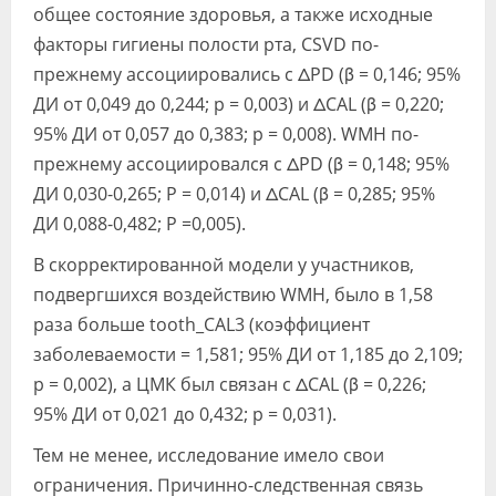
общее состояние здоровья, а также исходные
факторы гигиены полости рта, CSVD по-
прежнему ассоциировались с ΔPD (β = 0,146; 95%
ДИ от 0,049 до 0,244; p = 0,003) и ΔCAL (β = 0,220;
95% ДИ от 0,057 до 0,383; p = 0,008). WMH по-
прежнему ассоциировался с ΔPD (β = 0,148; 95%
ДИ 0,030-0,265; P = 0,014) и ΔCAL (β = 0,285; 95%
ДИ 0,088-0,482; P =0,005).
В скорректированной модели у участников,
подвергшихся воздействию WMH, было в 1,58
раза больше tooth_CAL3 (коэффициент
заболеваемости = 1,581; 95% ДИ от 1,185 до 2,109;
p = 0,002), а ЦМК был связан с ΔCAL (β = 0,226;
95% ДИ от 0,021 до 0,432; p = 0,031).
Тем не менее, исследование имело свои
ограничения. Причинно-следственная связь