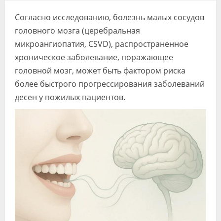
Видео
Согласно исследованию, болезнь малых сосудов
Форум
головного мозга (церебральная
микроангиопатия, CSVD), распространенное
Клиники
хроническое заболевание, поражающее
головной мозг, может быть фактором риска
Специалисты
более быстрого прогрессирования заболеваний
Галерея
десен у пожилых пациентов.
Блоги
Лаборатории